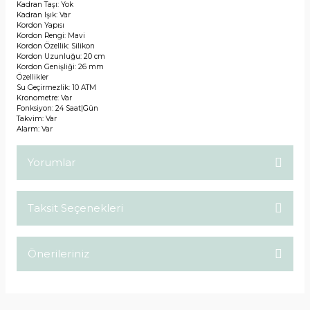
Kadran Taşı: Yok
Kadran Işık: Var
Kordon Yapısı
Kordon Rengi: Mavi
Kordon Özellik: Silikon
Kordon Uzunluğu: 20 cm
Kordon Genişliği: 26 mm
Özellikler
Su Geçirmezlik: 10 ATM
Kronometre: Var
Fonksiyon: 24 Saat|Gün
Takvim: Var
Alarm: Var
Yorumlar
Taksit Seçenekleri
Bu ürüne ilk yorumu siz yapın!
Önerileriniz
Yorum Yaz
Bu ürünün fiyat bilgisi, resim, ürün açıklamalarında ve diğer
konularda yetersiz gördüğünüz noktaları öneri formunu