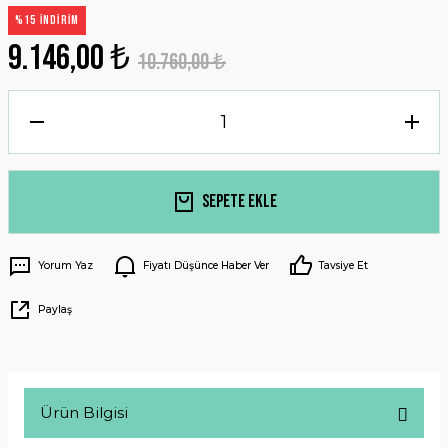
%15 İNDİRİM
9.146,00 ₺
10.760,00 ₺
Sepete Ekle
Yorum Yaz
Fiyatı Düşünce Haber Ver
Tavsiye Et
Paylaş
Ürün Bilgisi