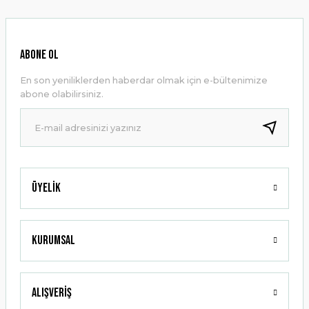
kullanarak tarafımıza iletebilirsiniz.
Görüş ve önerileriniz için teşekkür ederiz.
Ürün resmi kalitesiz, bozuk veya görüntülenemiyor.
ABONE OL
Ürün açıklamasında eksik bilgiler bulunuyor.
En son yeniliklerden haberdar olmak için e-bültenimize
Ürün bilgilerinde hatalar bulunuyor.
abone olabilirsiniz.
Ürün fiyatı diğer sitelerden daha pahalı.
Bu ürüne benzer farklı alternatifler olmalı.
Üyelik
Gönder
Kurumsal
Alışveriş