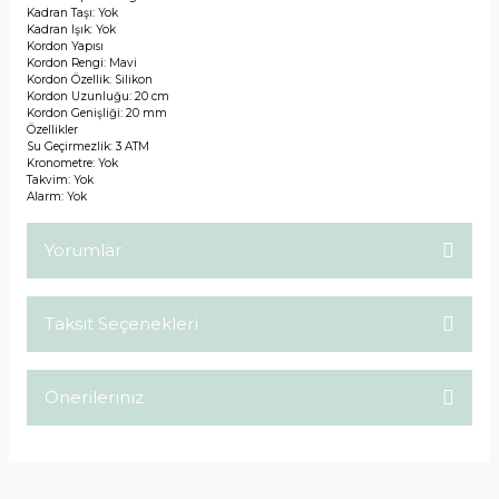
Kadran Taşı: Yok
Kadran Işık: Yok
Kordon Yapısı
Kordon Rengi: Mavi
Kordon Özellik: Silikon
Kordon Uzunluğu: 20 cm
Kordon Genişliği: 20 mm
Özellikler
Su Geçirmezlik: 3 ATM
Kronometre: Yok
Takvim: Yok
Alarm: Yok
Yorumlar
Taksit Seçenekleri
Bu ürüne ilk yorumu siz yapın!
Önerileriniz
Yorum Yaz
Bu ürünün fiyat bilgisi, resim, ürün açıklamalarında ve diğer
konularda yetersiz gördüğünüz noktaları öneri formunu