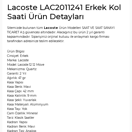
Lacoste LAC2011241 Erkek Kol
Saati Ürün Detayları
Sitemizde bulunan tüm
Lacoste
Ürün Modelleri SAAT VE SAAT SANAYİ
TİCARET A.Ş güvencesi altındadır. Alacağınız bu ürün 2 yıl garanti
kapsamındadır. Siparişiniz orijinal kutusu ile anlaşmalı kargo firması
tarafından adresinize teslim edilecektir.
Ürün Bilgisi
Cinsiyet: Erkek
Marka: Lacoste
Model: Lacoste.12.12 Move
Mekanizma: Quartz
Garanti: 2 Yıl
Ağırlık: 47 gr
Kasa Yapısı
Kasa Renk: Mavi
Kasa Çapı: 42 mm
Kasa Kalinlik: 9 mm
Kasa Şekli: Yuvarlak
Kasa Materyali: Alüminyum
Kasa Taşı: Yok
Cam Özellik: Mineral
Tarz: Klasik Saatler
Kadran Yapısı
Kadran Renk: Mavi
Kadran Tipi: Analog