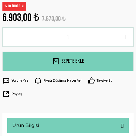
%10 İNDİRİM
6.903,00 ₺
7.670,00 ₺
Sepete Ekle
Yorum Yaz
Fiyatı Düşünce Haber Ver
Tavsiye Et
Paylaş
Ürün Bilgisi