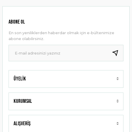
Görüş ve önerileriniz için teşekkür ederiz.
Ürün resmi kalitesiz, bozuk veya görüntülenemiyor.
ABONE OL
Ürün açıklamasında eksik bilgiler bulunuyor.
En son yeniliklerden haberdar olmak için e-bültenimize
Ürün bilgilerinde hatalar bulunuyor.
abone olabilirsiniz.
Ürün fiyatı diğer sitelerden daha pahalı.
Bu ürüne benzer farklı alternatifler olmalı.
Üyelik
Gönder
Kurumsal
Alışveriş