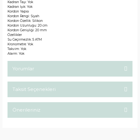
Kadran Taşı: Yok
Kadran Işık: Yok
Kordon Yapısı
Kordon Rengi: Siyah
Kordon Özellik: Silikon
Kordon Uzunluğu: 20 cm
Kordon Genişliği: 20 mm
Özellikler
Su Geçirmezlik: 5 ATM
Kronometre: Yok
Takvim: Yok
Alarm: Yok
Yorumlar
Taksit Seçenekleri
Bu ürüne ilk yorumu siz yapın!
Önerileriniz
Yorum Yaz
Bu ürünün fiyat bilgisi, resim, ürün açıklamalarında ve diğer
konularda yetersiz gördüğünüz noktaları öneri formunu
kullanarak tarafımıza iletebilirsiniz.