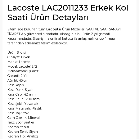
Lacoste LAC2011233 Erkek Kol
Saati Ürün Detayları
Sitemizde bulunan tüm
Lacoste
Ürün Modelleri SAAT VE SAAT SANAYİ
TİCARET A.Ş güvencesi altındadır. Alacağınız bu ürün 2 yıl garanti
kapsamındadır. Siparişiniz orijinal kutusu ile anlaşmalı kargo firması
tarafından adresinize teslim edilecektir.
Ürün Bilgisi
Cinsiyet: Erkek
Marka: Lacoste
Model: Lacoste.12.12
Mekanizma: Quartz
Garanti: 2 Yıl
Ağırlık: 45 gr
Kasa Yapısı
Kasa Renk: Siyah
Kasa Çapı: 42 mm
Kasa Kalinlik: 10 mm
Kasa Şekli: Yuvarlak
Kasa Materyali: Plastik
Kasa Taşı: Yok
Cam Özellik: Mineral
Tarz: Spor Saatler
Kadran Yapısı
Kadran Renk: Siyah
Kadran Tipi: Analog