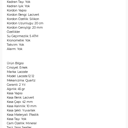
Kadran Taşı: Yok
Kadran Işık: Yok
Kordon Yapısı
Kordon Rengi: Lacivert
Kordon Özellik: Silikon
Kordon Uzunluğu: 20 cm
Kordon Genişliği: 20 mm
Özellikler
Su Geçirmezlik: 5 ATM
Kronometre: Yok
Takvim: Yok
Alarm: Yok
Ürün Bilgisi
Cinsiyet: Erkek
Marka: Lacoste
Model: Lacoste.12.12
Mekanizma: Quartz
Garanti: 2 Yıl
Ağırlık: 45 gr
Kasa Yapısı
Kasa Renk: Lacivert
Kasa Çapı: 42 mm
Kasa Kalinlik: 10 mm
Kasa Şekli: Yuvarlak
Kasa Materyali: Plastik
Kasa Taşı: Yok
Cam Özellik: Mineral
Tarz: Spor Saatler