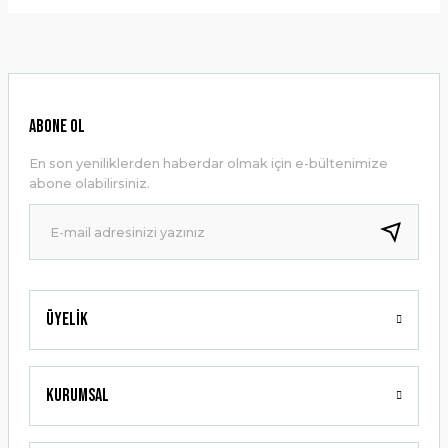
Bu ürünün fiyat bilgisi, resim, ürün açıklamalarında ve diğer
konularda yetersiz gördüğünüz noktaları öneri formunu
kullanarak tarafımıza iletebilirsiniz.
Görüş ve önerileriniz için teşekkür ederiz.
Ürün resmi kalitesiz, bozuk veya görüntülenemiyor.
ABONE OL
Ürün açıklamasında eksik bilgiler bulunuyor.
En son yeniliklerden haberdar olmak için e-bültenimize
Ürün bilgilerinde hatalar bulunuyor.
abone olabilirsiniz.
Ürün fiyatı diğer sitelerden daha pahalı.
Bu ürüne benzer farklı alternatifler olmalı.
Üyelik
Gönder
Kurumsal