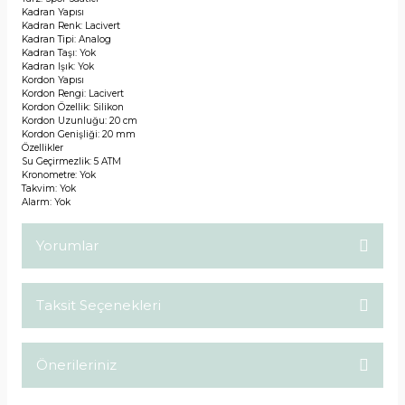
Kadran Yapısı
Kadran Renk: Lacivert
Kadran Tipi: Analog
Kadran Taşı: Yok
Kadran Işık: Yok
Kordon Yapısı
Kordon Rengi: Lacivert
Kordon Özellik: Silikon
Kordon Uzunluğu: 20 cm
Kordon Genişliği: 20 mm
Özellikler
Su Geçirmezlik: 5 ATM
Kronometre: Yok
Takvim: Yok
Alarm: Yok
Yorumlar
Taksit Seçenekleri
Bu ürüne ilk yorumu siz yapın!
Önerileriniz
Yorum Yaz