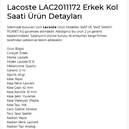
Lacoste LAC2011172 Erkek Kol
Saati Ürün Detayları
Sitemizde bulunan tüm
Lacoste
Ürün Modelleri SAAT VE SAAT SANAYİ
TİCARET A.Ş güvencesi altındadır. Alacağınız bu ürün 2 yıl garanti
kapsamındadır. Siparişiniz orijinal kutusu ile anlaşmalı kargo firması
tarafından adresinize teslim edilecektir.
Ürün Bilgisi
Cinsiyet: Erkek
Marka: Lacoste
Model: Lacoste.12.12
Mekanizma: Quartz
Garanti: 2 Yıl
Ağırlık: 45 gr
Kasa Yapısı
Kasa Renk: Lacivert
Kasa Çapı: 42 mm
Kasa Kalinlik: 10 mm
Kasa Şekli: Yuvarlak
Kasa Materyali: Plastik
Kasa Taşı: Yok
Cam Özellik: Mineral
Tarz: Spor Saatler
Kadran Yapısı
Kadran Renk: Lacivert
Kadran Tipi: Analog