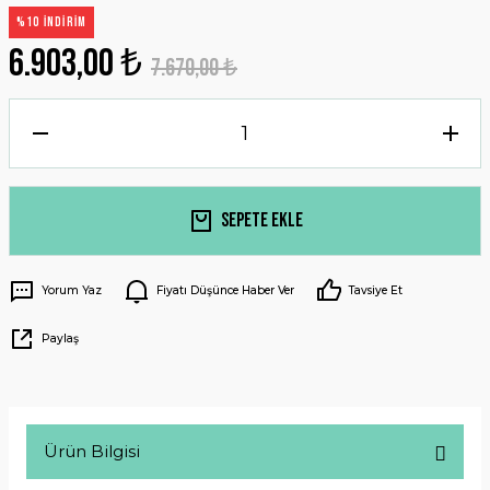
%10 İNDİRİM
6.903,00 ₺
7.670,00 ₺
Sepete Ekle
Yorum Yaz
Fiyatı Düşünce Haber Ver
Tavsiye Et
Paylaş
Ürün Bilgisi