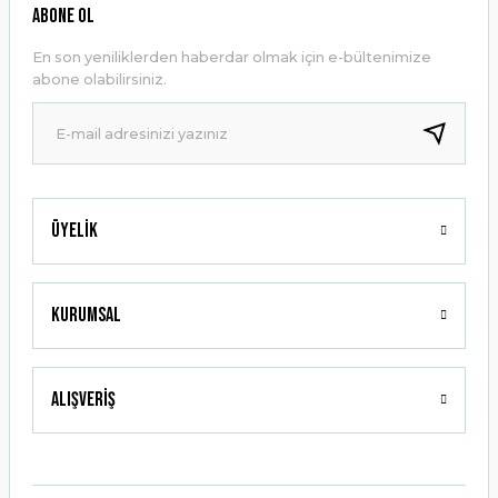
Ürün resmi kalitesiz, bozuk veya görüntülenemiyor.
ABONE OL
Ürün açıklamasında eksik bilgiler bulunuyor.
En son yeniliklerden haberdar olmak için e-bültenimize
Ürün bilgilerinde hatalar bulunuyor.
abone olabilirsiniz.
Ürün fiyatı diğer sitelerden daha pahalı.
Bu ürüne benzer farklı alternatifler olmalı.
Üyelik
Gönder
Kurumsal
Alışveriş