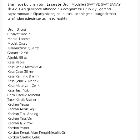
Sitemizde bulunan tüm
Lacoste
Ürün Modelleri SAAT VE SAAT SANAYİ
TİCARET A.Ş güvencesi altındadır. Alacağınız bu ürün 2 yıl garanti
kapsamındadır. Siparişiniz orijinal kutusu ile anlaşmalı kargo firması
tarafından adresinize teslim edilecektir.
Ürün Bilgisi
Cinsiyet: Kadın
Marka: Lacoste
Model: Orsay
Mekanizma: Quartz
Garanti: 2 Yıl
Ağırlık: 88 gr
Kasa Yapısı
Kasa Renk: Metalik Gri
Kasa Çapı: 36 mm
Kasa Kalinlik: 9 mm
Kasa Şekli: Yuvarlak
Kasa Materyali: Çelik
Kasa Taşı: Yok
Cam Özellik: Mineral
Tarz: Klasik Saatler
Kadran Yapısı
Kadran Renk: Yeşil
Kadran Tipi: Analog
Kadran Taşı: Var
Kadran Işık: Yok
Kordon Yapısı
Kordon Rengi: Altın Rengi/Metalik Gri
Kordon Özellik: Çelik