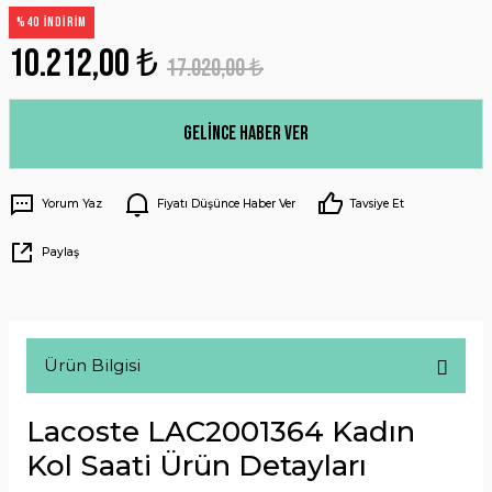
%40 İNDİRİM
10.212,00 ₺
17.020,00 ₺
Gelince Haber Ver
Yorum Yaz
Fiyatı Düşünce Haber Ver
Tavsiye Et
Paylaş
Ürün Bilgisi
Lacoste LAC2001364 Kadın
Kol Saati Ürün Detayları