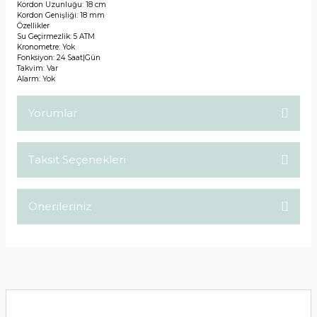
Kordon Uzunluğu: 18 cm
Kordon Genişliği: 18 mm
Özellikler
Su Geçirmezlik: 5 ATM
Kronometre: Yok
Fonksiyon: 24 Saat|Gün
Takvim: Var
Alarm: Yok
Yorumlar
Taksit Seçenekleri
Bu ürüne ilk yorumu siz yapın!
Önerileriniz
Yorum Yaz
Bu ürünün fiyat bilgisi, resim, ürün açıklamalarında ve diğer
konularda yetersiz gördüğünüz noktaları öneri formunu
kullanarak tarafımıza iletebilirsiniz.
Görüş ve önerileriniz için teşekkür ederiz.