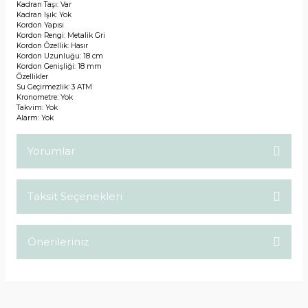
Kadran Taşı: Var
Kadran Işık: Yok
Kordon Yapısı
Kordon Rengi: Metalik Gri
Kordon Özellik: Hasır
Kordon Uzunluğu: 18 cm
Kordon Genişliği: 18 mm
Özellikler
Su Geçirmezlik: 3 ATM
Kronometre: Yok
Takvim: Yok
Alarm: Yok
Yorumlar
Taksit Seçenekleri
Bu ürüne ilk yorumu siz yapın!
Önerileriniz
Yorum Yaz
Bu ürünün fiyat bilgisi, resim, ürün açıklamalarında ve diğer
konularda yetersiz gördüğünüz noktaları öneri formunu
kullanarak tarafımıza iletebilirsiniz.