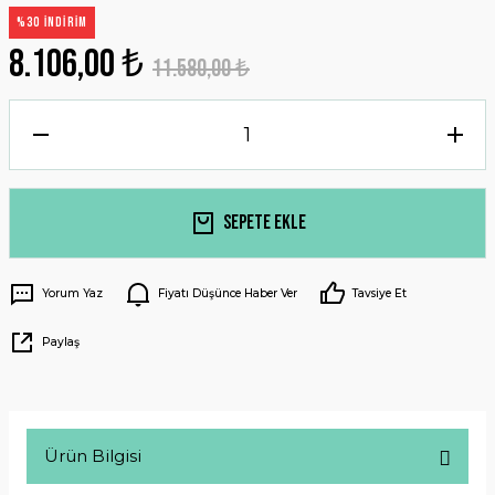
%30 İNDİRİM
8.106,00 ₺
11.580,00 ₺
Sepete Ekle
Yorum Yaz
Fiyatı Düşünce Haber Ver
Tavsiye Et
Paylaş
Ürün Bilgisi