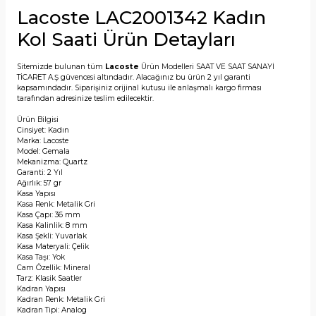
Lacoste LAC2001342 Kadın
Kol Saati Ürün Detayları
Sitemizde bulunan tüm
Lacoste
Ürün Modelleri SAAT VE SAAT SANAYİ
TİCARET A.Ş güvencesi altındadır. Alacağınız bu ürün 2 yıl garanti
kapsamındadır. Siparişiniz orijinal kutusu ile anlaşmalı kargo firması
tarafından adresinize teslim edilecektir.
Ürün Bilgisi
Cinsiyet: Kadın
Marka: Lacoste
Model: Gemala
Mekanizma: Quartz
Garanti: 2 Yıl
Ağırlık: 57 gr
Kasa Yapısı
Kasa Renk: Metalik Gri
Kasa Çapı: 36 mm
Kasa Kalinlik: 8 mm
Kasa Şekli: Yuvarlak
Kasa Materyali: Çelik
Kasa Taşı: Yok
Cam Özellik: Mineral
Tarz: Klasik Saatler
Kadran Yapısı
Kadran Renk: Metalik Gri
Kadran Tipi: Analog