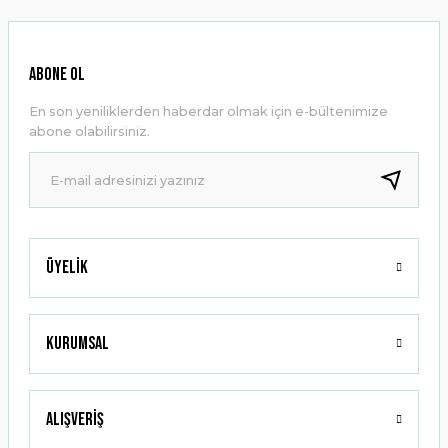
Görüş ve önerileriniz için teşekkür ederiz.
Ürün resmi kalitesiz, bozuk veya görüntülenemiyor.
ABONE OL
Ürün açıklamasında eksik bilgiler bulunuyor.
En son yeniliklerden haberdar olmak için e-bültenimize
Ürün bilgilerinde hatalar bulunuyor.
abone olabilirsiniz.
Ürün fiyatı diğer sitelerden daha pahalı.
Bu ürüne benzer farklı alternatifler olmalı.
Üyelik
Gönder
Kurumsal
Alışveriş