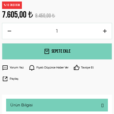
%10 İNDİRİM
7.605,00 ₺
8.450,00 ₺
Sepete Ekle
Yorum Yaz
Fiyatı Düşünce Haber Ver
Tavsiye Et
Paylaş
Ürün Bilgisi