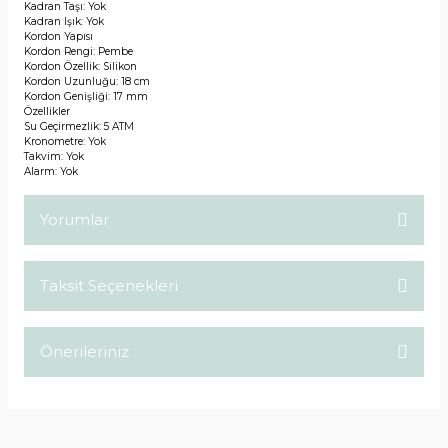
Kadran Taşı: Yok
Kadran Işık: Yok
Kordon Yapısı
Kordon Rengi: Pembe
Kordon Özellik: Silikon
Kordon Uzunluğu: 18 cm
Kordon Genişliği: 17 mm
Özellikler
Su Geçirmezlik: 5 ATM
Kronometre: Yok
Takvim: Yok
Alarm: Yok
Yorumlar
Taksit Seçenekleri
Bu ürüne ilk yorumu siz yapın!
Önerileriniz
Yorum Yaz
Bu ürünün fiyat bilgisi, resim, ürün açıklamalarında ve diğer
konularda yetersiz gördüğünüz noktaları öneri formunu
kullanarak tarafımıza iletebilirsiniz.