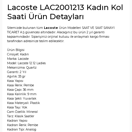
Lacoste LAC2001213 Kadın Kol
Saati Ürün Detayları
Sitemizde bulunan tüm
Lacoste
Ürün Modelleri SAAT VE SAAT SANAYİ
TİCARET A.Ş güvencesi altındadır. Alacağınız bu ürün 2 yıl garanti
kapsamındadır. Siparişiniz orijinal kutusu ile anlaşmalı kargo firması
tarafından adresinize teslim edilecektir.
Ürün Bilgisi
Cinsiyet: Kadın
Marka: Lacoste
Model: Lacoste 12.12 Ladies
Mekanizma: Quartz
Garanti: 2 Yıl
Ağırlık: 33 gr
Kasa Yapısı
Kasa Renk: Pembe
Kasa Çapı: 36 mm
Kasa Kalinlik: 9 mm
Kasa Şekli: Yuvarlak
Kasa Materyali: Plastik
Kasa Taşı: Yok
Cam Özellik: Mineral
Tarz: Klasik Saatler
Kadran Yapısı
Kadran Renk: Pembe
Kadran Tipi: Analog