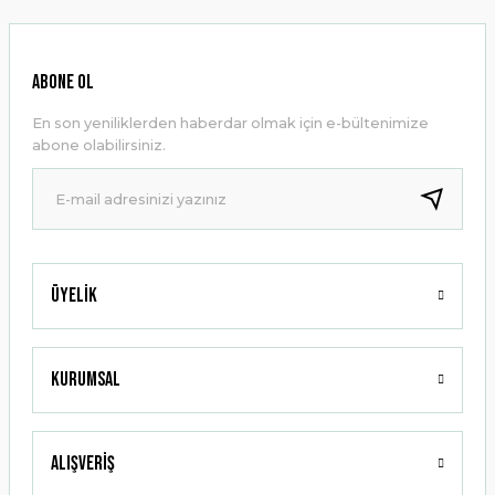
Görüş ve önerileriniz için teşekkür ederiz.
Ürün resmi kalitesiz, bozuk veya görüntülenemiyor.
ABONE OL
Ürün açıklamasında eksik bilgiler bulunuyor.
En son yeniliklerden haberdar olmak için e-bültenimize
Ürün bilgilerinde hatalar bulunuyor.
abone olabilirsiniz.
Ürün fiyatı diğer sitelerden daha pahalı.
Bu ürüne benzer farklı alternatifler olmalı.
Üyelik
Gönder
Kurumsal
Alışveriş