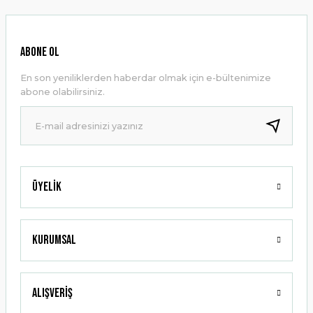
Görüş ve önerileriniz için teşekkür ederiz.
Ürün resmi kalitesiz, bozuk veya görüntülenemiyor.
ABONE OL
Ürün açıklamasında eksik bilgiler bulunuyor.
En son yeniliklerden haberdar olmak için e-bültenimize
Ürün bilgilerinde hatalar bulunuyor.
abone olabilirsiniz.
Ürün fiyatı diğer sitelerden daha pahalı.
Bu ürüne benzer farklı alternatifler olmalı.
Üyelik
Gönder
Kurumsal
Alışveriş