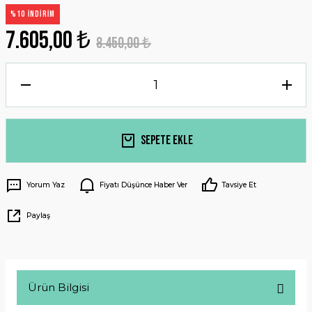
%10 İNDİRİM
7.605,00 ₺
8.450,00 ₺
Sepete Ekle
Yorum Yaz
Fiyatı Düşünce Haber Ver
Tavsiye Et
Paylaş
Ürün Bilgisi