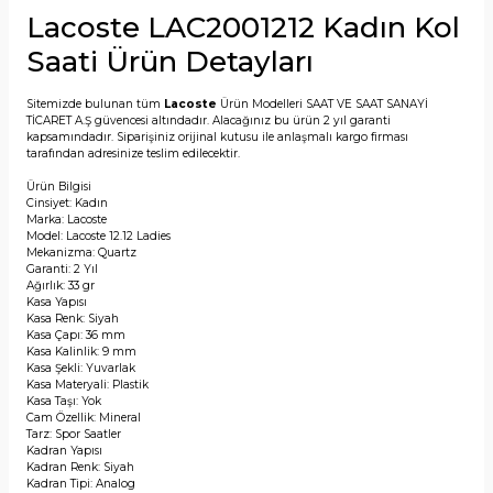
Lacoste LAC2001212 Kadın Kol
Saati Ürün Detayları
Sitemizde bulunan tüm
Lacoste
Ürün Modelleri SAAT VE SAAT SANAYİ
TİCARET A.Ş güvencesi altındadır. Alacağınız bu ürün 2 yıl garanti
kapsamındadır. Siparişiniz orijinal kutusu ile anlaşmalı kargo firması
tarafından adresinize teslim edilecektir.
Ürün Bilgisi
Cinsiyet: Kadın
Marka: Lacoste
Model: Lacoste 12.12 Ladies
Mekanizma: Quartz
Garanti: 2 Yıl
Ağırlık: 33 gr
Kasa Yapısı
Kasa Renk: Siyah
Kasa Çapı: 36 mm
Kasa Kalinlik: 9 mm
Kasa Şekli: Yuvarlak
Kasa Materyali: Plastik
Kasa Taşı: Yok
Cam Özellik: Mineral
Tarz: Spor Saatler
Kadran Yapısı
Kadran Renk: Siyah
Kadran Tipi: Analog