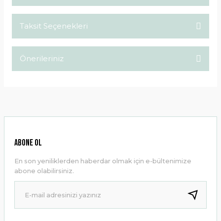
Taksit Seçenekleri
Bu ürüne ilk yorumu siz yapın!
Önerileriniz
Yorum Yaz
Bu ürünün fiyat bilgisi, resim, ürün açıklamalarında ve diğer
konularda yetersiz gördüğünüz noktaları öneri formunu
kullanarak tarafımıza iletebilirsiniz.
Görüş ve önerileriniz için teşekkür ederiz.
Ürün resmi kalitesiz, bozuk veya görüntülenemiyor.
ABONE OL
Ürün açıklamasında eksik bilgiler bulunuyor.
En son yeniliklerden haberdar olmak için e-bültenimize
Ürün bilgilerinde hatalar bulunuyor.
abone olabilirsiniz.
Ürün fiyatı diğer sitelerden daha pahalı.
Bu ürüne benzer farklı alternatifler olmalı.