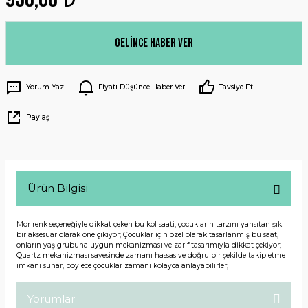
Gelince Haber Ver
Yorum Yaz
Fiyatı Düşünce Haber Ver
Tavsiye Et
Paylaş
Ürün Bilgisi
Mor renk seçeneğiyle dikkat çeken bu kol saati, çocukların tarzını yansıtan şık
bir aksesuar olarak öne çıkıyor; Çocuklar için özel olarak tasarlanmış bu saat,
onların yaş grubuna uygun mekanizması ve zarif tasarımıyla dikkat çekiyor;
Quartz mekanizması sayesinde zamanı hassas ve doğru bir şekilde takip etme
imkanı sunar, böylece çocuklar zamanı kolayca anlayabilirler;
Yorumlar