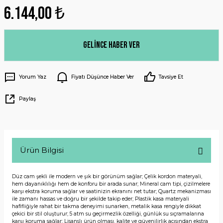
6.144,00 ₺
Gelince Haber Ver
Yorum Yaz
Fiyatı Düşünce Haber Ver
Tavsiye Et
Paylaş
Ürün Bilgisi
Düz cam şekli ile modern ve şık bir görünüm sağlar; Çelik kordon materyali,
hem dayanıklılığı hem de konforu bir arada sunar; Mineral cam tipi, çizilmelere
karşı ekstra koruma sağlar ve saatinizin ekranını net tutar; Quartz mekanizması
ile zamanı hassas ve doğru bir şekilde takip eder; Plastik kasa materyali
hafifliğiyle rahat bir takma deneyimi sunarken, metalik kasa rengiyle dikkat
çekici bir stil oluşturur; 5 atm su geçirmezlik özelliği, günlük su sıçramalarına
karşı koruma sağlar; Lisanslı ürün olması, kalite ve güvenilirlik açısından ekstra