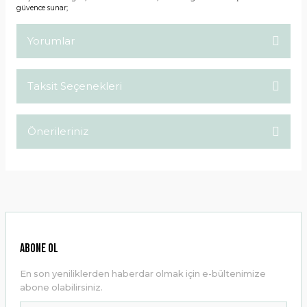
güvence sunar;
Yorumlar
Taksit Seçenekleri
Bu ürüne ilk yorumu siz yapın!
Önerileriniz
Yorum Yaz
Bu ürünün fiyat bilgisi, resim, ürün açıklamalarında ve diğer
konularda yetersiz gördüğünüz noktaları öneri formunu
kullanarak tarafımıza iletebilirsiniz.
Görüş ve önerileriniz için teşekkür ederiz.
Ürün resmi kalitesiz, bozuk veya görüntülenemiyor.
ABONE OL
Ürün açıklamasında eksik bilgiler bulunuyor.
En son yeniliklerden haberdar olmak için e-bültenimize
Ürün bilgilerinde hatalar bulunuyor.
abone olabilirsiniz.
Ürün fiyatı diğer sitelerden daha pahalı.