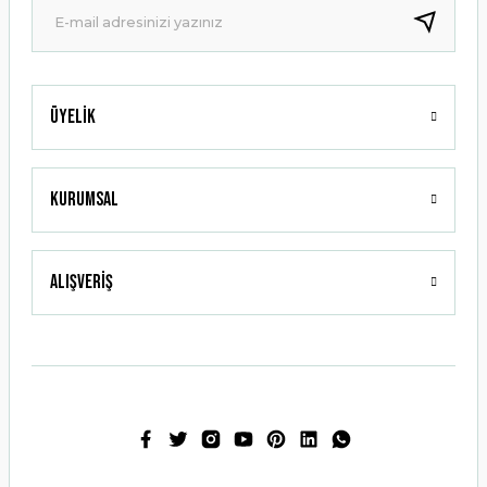
Bu ürüne benzer farklı alternatifler olmalı.
Üyelik
Gönder
Kurumsal
Alışveriş