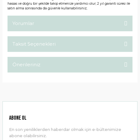
hassas ve doğru bir şekilde takip etmenize yardımcı olur; 2 yıl garanti süresi ile
satın alma sonrasında da güvenle kullanabilirsiniz;
Yorumlar
Taksit Seçenekleri
Bu ürüne ilk yorumu siz yapın!
Önerileriniz
Yorum Yaz
Bu ürünün fiyat bilgisi, resim, ürün açıklamalarında ve diğer
konularda yetersiz gördüğünüz noktaları öneri formunu
kullanarak tarafımıza iletebilirsiniz.
Görüş ve önerileriniz için teşekkür ederiz.
Ürün resmi kalitesiz, bozuk veya görüntülenemiyor.
ABONE OL
Ürün açıklamasında eksik bilgiler bulunuyor.
En son yeniliklerden haberdar olmak için e-bültenimize
Ürün bilgilerinde hatalar bulunuyor.
abone olabilirsiniz.