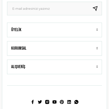
Ürün fiyatı diğer sitelerden daha pahalı.
Bu ürüne benzer farklı alternatifler olmalı.
Üyelik
Gönder
Kurumsal
Alışveriş