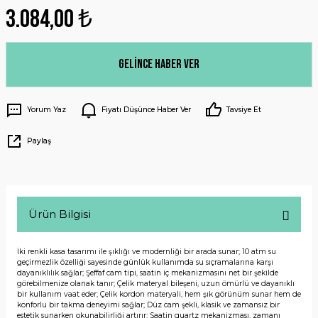
3.084,00 ₺
Gelince Haber Ver
Yorum Yaz
Fiyatı Düşünce Haber Ver
Tavsiye Et
Paylaş
Ürün Bilgisi
İki renkli kasa tasarımı ile şıklığı ve modernliği bir arada sunar; 10 atm su
geçirmezlik özelliği sayesinde günlük kullanımda su sıçramalarına karşı
dayanıklılık sağlar; Şeffaf cam tipi, saatin iç mekanizmasını net bir şekilde
görebilmenize olanak tanır; Çelik materyal bileşeni, uzun ömürlü ve dayanıklı
bir kullanım vaat eder; Çelik kordon materyali, hem şık görünüm sunar hem de
konforlu bir takma deneyimi sağlar; Düz cam şekli, klasik ve zamansız bir
estetik sunarken okunabilirliği artırır; Saatin quartz mekanizması, zamanı