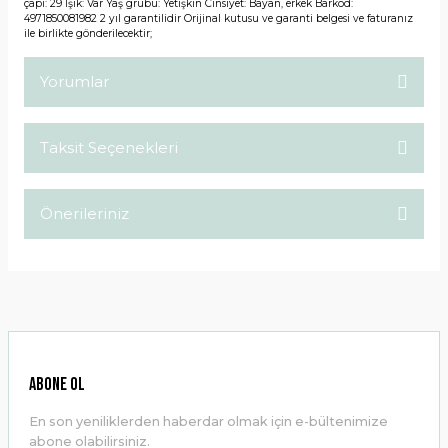
çapı: 29 Işık: Var Yaş grubu: Yetişkin Cinsiyet: Bayan, erkek Barkod:
4971850081982 2 yıl garantilidir Orijinal kutusu ve garanti belgesi ve faturanız
ile birlikte gönderilecektir;
Yorumlar
Taksit Seçenekleri
Bu ürüne ilk yorumu siz yapın!
Önerileriniz
Yorum Yaz
Bu ürünün fiyat bilgisi, resim, ürün açıklamalarında ve diğer
konularda yetersiz gördüğünüz noktaları öneri formunu
kullanarak tarafımıza iletebilirsiniz.
Görüş ve önerileriniz için teşekkür ederiz.
Ürün resmi kalitesiz, bozuk veya görüntülenemiyor.
ABONE OL
Ürün açıklamasında eksik bilgiler bulunuyor.
En son yeniliklerden haberdar olmak için e-bültenimize
Ürün bilgilerinde hatalar bulunuyor.
abone olabilirsiniz.