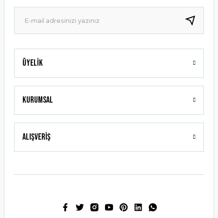
Ürün fiyatı diğer sitelerden daha pahalı.
Bu ürüne benzer farklı alternatifler olmalı.
Üyelik
Gönder
Kurumsal
Alışveriş