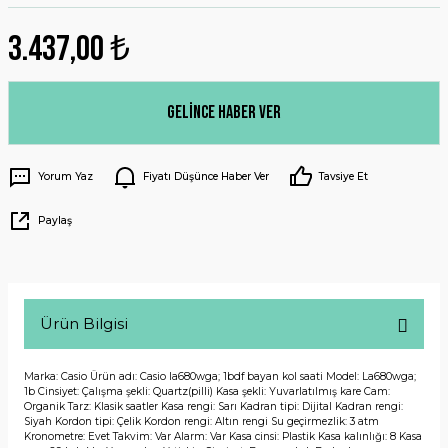
3.437,00 ₺
Gelince Haber Ver
Yorum Yaz
Fiyatı Düşünce Haber Ver
Tavsiye Et
Paylaş
Ürün Bilgisi
Marka: Casio Ürün adı: Casio la680wga; 1bdf bayan kol saati Model: La680wga;
1b Cinsiyet: Çalışma şekli: Quartz(pilli) Kasa şekli: Yuvarlatılmış kare Cam:
Organik Tarz: Klasik saatler Kasa rengi: Sarı Kadran tipi: Dijital Kadran rengi:
Siyah Kordon tipi: Çelik Kordon rengi: Altın rengi Su geçirmezlik: 3 atm
Kronometre: Evet Takvim: Var Alarm: Var Kasa cinsi: Plastik Kasa kalınlığı: 8 Kasa