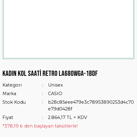
Kadın Kol Saati Retro LA680WGA-1BDF
Kategori
Unisex
Marka
CASIO
Stok Kodu
b28c85eee479e3c78953890253d4c70
e79d0428f
Fiyat
2.864,17 TL + KDV
*378,19 ₺ den başlayan taksitlerle!