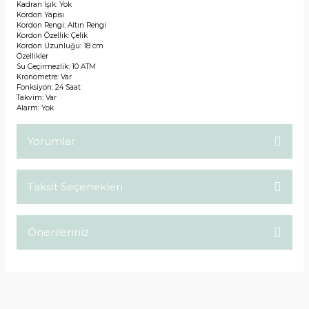
Kadran Işık: Yok
Kordon Yapısı
Kordon Rengi: Altın Rengi
Kordon Özellik: Çelik
Kordon Uzunluğu: 18 cm
Özellikler
Su Geçirmezlik: 10 ATM
Kronometre: Var
Fonksiyon: 24 Saat
Takvim: Var
Alarm: Yok
Yorumlar
Taksit Seçenekleri
Bu ürüne ilk yorumu siz yapın!
Önerileriniz
Yorum Yaz
Bu ürünün fiyat bilgisi, resim, ürün açıklamalarında ve diğer
konularda yetersiz gördüğünüz noktaları öneri formunu
kullanarak tarafımıza iletebilirsiniz.