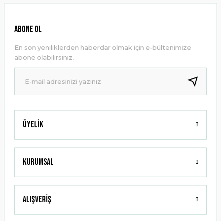
Görüş ve önerileriniz için teşekkür ederiz.
Ürün resmi kalitesiz, bozuk veya görüntülenemiyor.
ABONE OL
Ürün açıklamasında eksik bilgiler bulunuyor.
En son yeniliklerden haberdar olmak için e-bültenimize
Ürün bilgilerinde hatalar bulunuyor.
abone olabilirsiniz.
Ürün fiyatı diğer sitelerden daha pahalı.
Bu ürüne benzer farklı alternatifler olmalı.
Üyelik
Gönder
Kurumsal
Alışveriş