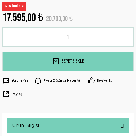
%15 İNDİRİM
17.595,00 ₺
20.700,00 ₺
Sepete Ekle
Yorum Yaz
Fiyatı Düşünce Haber Ver
Tavsiye Et
Paylaş
Ürün Bilgisi