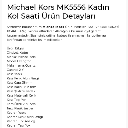
Michael Kors MK5556 Kadın
Kol Saati Ürün Detayları
Sitemizde bulunan tüm
Michael Kors
Ürün Modelleri SAAT VE SAAT SANAYİ
TİCARET A.Ş güvencesi altındadır. Alacağınız bu ürün 2 yıl garanti
kapsamındadır. Siparişiniz orijinal kutusu ile anlaşmalı kargo firması
tarafından adresinize teslim edilecektir.
Ürün Bilgisi
Cinsiyet: Kadın
Marka: Michael Kors
Model: Lexington
Mekanizma: Quartz
Garanti: 2 Yıl
Kasa Yapısı
Kasa Renk: Altın Rengi
Kasa Çapı: 38 mm
Kasa Kalinlik: 13 mm
Kasa Şekli: Yuvarlak
Kasa Materyali: Çelik
Kasa Taşı: Yok
Cam Özellik: Mineral
Tarz: Klasik Saatler
Kadran Yapısı
Kadran Renk: Altın Rengi
Kadran Tipi: Analog
Kadran Taşı: Yok