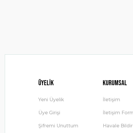
Ürün açıklamasında eksik bilgiler bulunuyor.
Ürün bilgilerinde hatalar bulunuyor.
Ürün fiyatı diğer sitelerden daha pahalı.
Bu ürüne benzer farklı alternatifler olmalı.
Üyelik
Kurumsal
Yeni Üyelik
İletişim
Üye Girişi
İletişim For
Şifremi Unuttum
Havale Bild