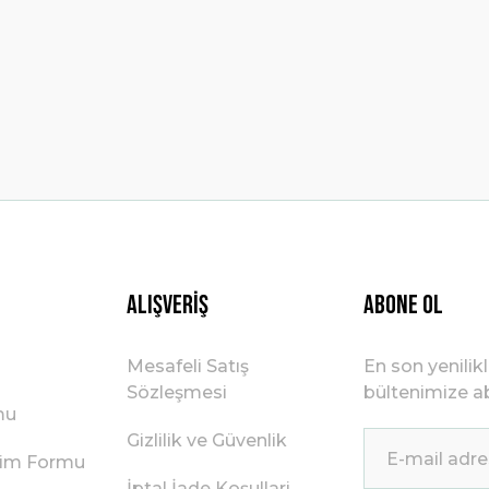
Yorum Yaz
Gönder
Alışveriş
ABONE OL
Mesafeli Satış
En son yenilik
Sözleşmesi
bültenimize ab
mu
Gizlilik ve Güvenlik
irim Formu
İptal İade Koşullari