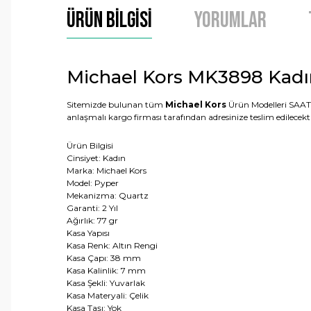
Ürün Bilgisi
Yorumlar
Michael Kors MK3898 Kadın
Sitemizde bulunan tüm
Michael Kors
Ürün Modelleri SAAT 
anlaşmalı kargo firması tarafından adresinize teslim edilecekti
Ürün Bilgisi
Cinsiyet: Kadın
Marka: Michael Kors
Model: Pyper
Mekanizma: Quartz
Garanti: 2 Yıl
Ağırlık: 77 gr
Kasa Yapısı
Kasa Renk: Altın Rengi
Kasa Çapı: 38 mm
Kasa Kalinlik: 7 mm
Kasa Şekli: Yuvarlak
Kasa Materyali: Çelik
Kasa Taşı: Yok