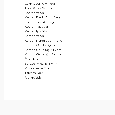
Cam Özellik: Mineral
Tarz: Klasik Saatler
Kadran Yapısı
Kadran Renk: Altın Rengi
Kadran Tipi: Analog
Kadran Taşı: Var
Kadran Işık: Yok
Kordon Yapısı
Kordon Rengi: Altın Rengi
Kordon Özellik: Çelik
Kordon Uzunluğu: 18 cm
Kordon Genişliği: 16 mm
Özellikler
Su Geçirmezlik: 5 ATM
Kronometre: Yok
Takvim: Yok
Alarm: Yok
Bu ürünün fiyat bilgisi, resim, ürün açıklamalarında ve 
Görüş ve önerileriniz için teşekkür ederiz.
Ürün resmi kalitesiz, bozuk veya görüntülenemiyor.