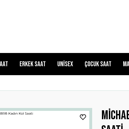
Saat
Erkek Saat
Unisex
Çocuk Saat
Ma
Michae