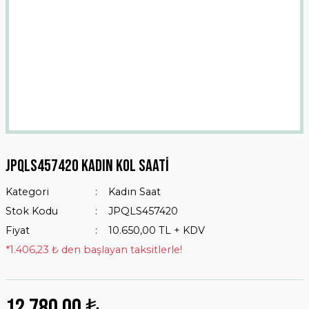
Jpqls457420 Kadın Kol Saati
Kategori
Kadın Saat
Stok Kodu
JPQLS457420
Fiyat
10.650,00 TL + KDV
*1.406,23 ₺ den başlayan taksitlerle!
12.780,00 ₺