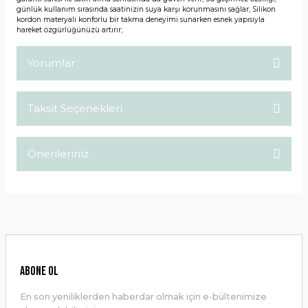
günlük kullanım sırasında saatinizin suya karşı korunmasını sağlar; Silikon
kordon materyali konforlu bir takma deneyimi sunarken esnek yapısıyla
hareket özgürlüğünüzü artırır;
Yorumlar
Taksit Seçenekleri
Bu ürüne ilk yorumu siz yapın!
Önerileriniz
Yorum Yaz
Bu ürünün fiyat bilgisi, resim, ürün açıklamalarında ve diğer
konularda yetersiz gördüğünüz noktaları öneri formunu
kullanarak tarafımıza iletebilirsiniz.
Görüş ve önerileriniz için teşekkür ederiz.
Ürün resmi kalitesiz, bozuk veya görüntülenemiyor.
ABONE OL
Ürün açıklamasında eksik bilgiler bulunuyor.
En son yeniliklerden haberdar olmak için e-bültenimize
Ürün bilgilerinde hatalar bulunuyor.