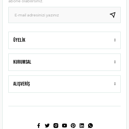
abone olabilirsiniz.
Ürün fiyatı diğer sitelerden daha pahalı.
Bu ürüne benzer farklı alternatifler olmalı.
Üyelik
Gönder
Kurumsal
Alışveriş