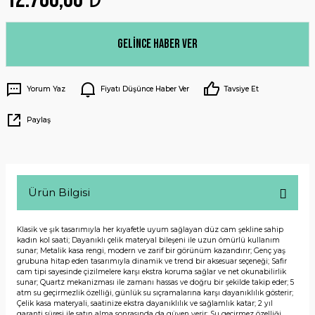
Gelince Haber Ver
Yorum Yaz
Fiyatı Düşünce Haber Ver
Tavsiye Et
Paylaş
Ürün Bilgisi
Klasik ve şık tasarımıyla her kıyafetle uyum sağlayan düz cam şekline sahip
kadın kol saati; Dayanıklı çelik materyal bileşeni ile uzun ömürlü kullanım
sunar; Metalik kasa rengi, modern ve zarif bir görünüm kazandırır; Genç yaş
grubuna hitap eden tasarımıyla dinamik ve trend bir aksesuar seçeneği; Safir
cam tipi sayesinde çizilmelere karşı ekstra koruma sağlar ve net okunabilirlik
sunar; Quartz mekanizması ile zamanı hassas ve doğru bir şekilde takip eder; 5
atm su geçirmezlik özelliği, günlük su sıçramalarına karşı dayanıklılık gösterir;
Çelik kasa materyali, saatinize ekstra dayanıklılık ve sağlamlık katar; 2 yıl
garanti süresi ile satın alma sonrasında da güven verir; Su geçirmez özelliği,