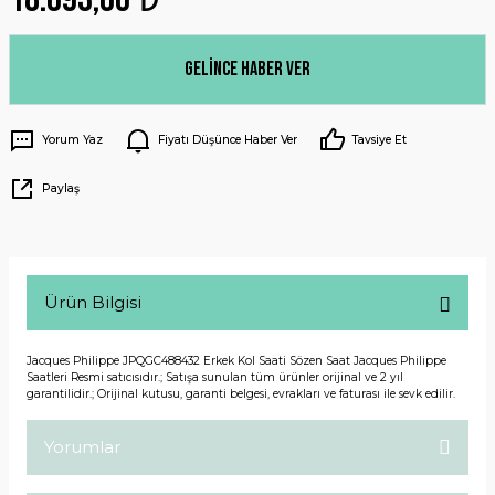
Gelince Haber Ver
Yorum Yaz
Fiyatı Düşünce Haber Ver
Tavsiye Et
Paylaş
Ürün Bilgisi
Jacques Philippe JPQGC488432 Erkek Kol Saati Sözen Saat Jacques Philippe
Saatleri Resmi satıcısıdır.; Satışa sunulan tüm ürünler orijinal ve 2 yıl
garantilidir.; Orijinal kutusu, garanti belgesi, evrakları ve faturası ile sevk edilir.
Yorumlar