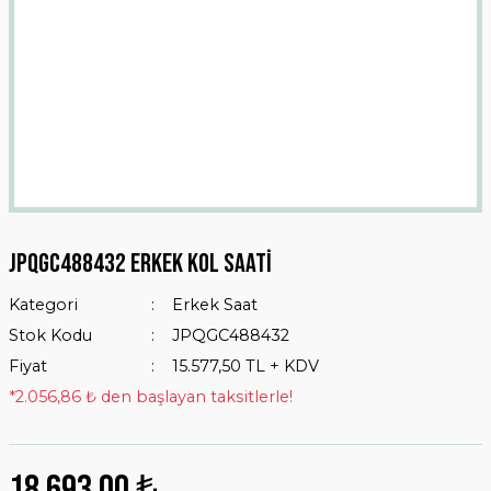
Jpqgc488432 Erkek Kol Saati
Kategori
Erkek Saat
Stok Kodu
JPQGC488432
Fiyat
15.577,50 TL + KDV
*2.056,86 ₺ den başlayan taksitlerle!
18.693,00 ₺