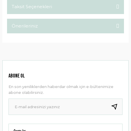
Taksit Seçenekleri
Bu ürüne ilk yorumu siz yapın!
Önerileriniz
Yorum Yaz
Bu ürünün fiyat bilgisi, resim, ürün açıklamalarında ve diğer
konularda yetersiz gördüğünüz noktaları öneri formunu
kullanarak tarafımıza iletebilirsiniz.
Görüş ve önerileriniz için teşekkür ederiz.
Ürün resmi kalitesiz, bozuk veya görüntülenemiyor.
ABONE OL
Ürün açıklamasında eksik bilgiler bulunuyor.
En son yeniliklerden haberdar olmak için e-bültenimize
Ürün bilgilerinde hatalar bulunuyor.
abone olabilirsiniz.
Ürün fiyatı diğer sitelerden daha pahalı.
Bu ürüne benzer farklı alternatifler olmalı.