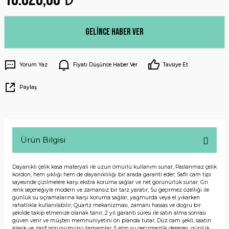
Gelince Haber Ver
Yorum Yaz
Fiyatı Düşünce Haber Ver
Tavsiye Et
Paylaş
Ürün Bilgisi
Dayanıklı çelik kasa materyali ile uzun ömürlü kullanım sunar; Paslanmaz çelik
kordon, hem şıklığı hem de dayanıklılığı bir arada garanti eder; Safir cam tipi
sayesinde çizilmelere karşı ekstra koruma sağlar ve net görünürlük sunar; Gri
renk seçeneğiyle modern ve zamansız bir tarz yaratır; Su geçirmez özelliği ile
günlük su sıçramalarına karşı koruma sağlar, yağmurda veya el yıkarken
rahatlıkla kullanılabilir; Quartz mekanizması, zamanı hassas ve doğru bir
şekilde takip etmenize olanak tanır; 2 yıl garanti süresi ile satın alma sonrası
güven verir ve müşteri memnuniyetini ön planda tutar; Düz cam şekli, saatin
klasik ve zarif görünümünü tamamlar; 5 atm su geçirmezlik derecesi, günlük