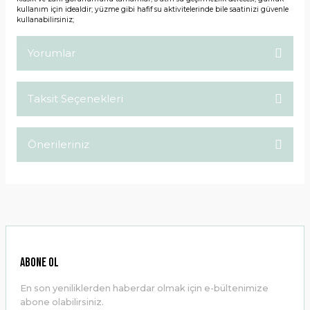
kullanım için idealdir; yüzme gibi hafif su aktivitelerinde bile saatinizi güvenle
kullanabilirsiniz;
Yorumlar
Taksit Seçenekleri
Bu ürüne ilk yorumu siz yapın!
Önerileriniz
Yorum Yaz
Bu ürünün fiyat bilgisi, resim, ürün açıklamalarında ve diğer
konularda yetersiz gördüğünüz noktaları öneri formunu
kullanarak tarafımıza iletebilirsiniz.
Görüş ve önerileriniz için teşekkür ederiz.
Ürün resmi kalitesiz, bozuk veya görüntülenemiyor.
ABONE OL
Ürün açıklamasında eksik bilgiler bulunuyor.
En son yeniliklerden haberdar olmak için e-bültenimize
Ürün bilgilerinde hatalar bulunuyor.
abone olabilirsiniz.