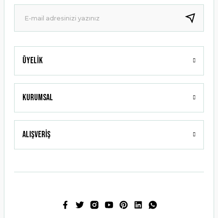
Ürün fiyatı diğer sitelerden daha pahalı.
Bu ürüne benzer farklı alternatifler olmalı.
Üyelik
Gönder
Kurumsal
Alışveriş