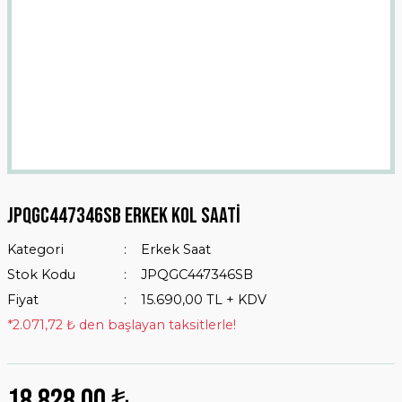
Jpqgc447346sb Erkek Kol Saati
Kategori
Erkek Saat
Stok Kodu
JPQGC447346SB
Fiyat
15.690,00 TL + KDV
*2.071,72 ₺ den başlayan taksitlerle!
18.828,00 ₺