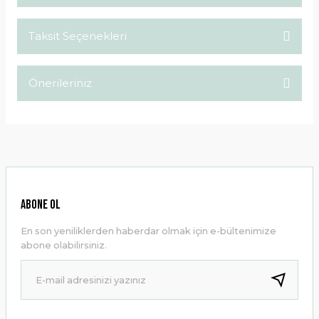
Taksit Seçenekleri
Bu ürüne ilk yorumu siz yapın!
Önerileriniz
Yorum Yaz
Bu ürünün fiyat bilgisi, resim, ürün açıklamalarında ve diğer
konularda yetersiz gördüğünüz noktaları öneri formunu
kullanarak tarafımıza iletebilirsiniz.
Görüş ve önerileriniz için teşekkür ederiz.
Ürün resmi kalitesiz, bozuk veya görüntülenemiyor.
ABONE OL
Ürün açıklamasında eksik bilgiler bulunuyor.
En son yeniliklerden haberdar olmak için e-bültenimize
Ürün bilgilerinde hatalar bulunuyor.
abone olabilirsiniz.
Ürün fiyatı diğer sitelerden daha pahalı.
Bu ürüne benzer farklı alternatifler olmalı.