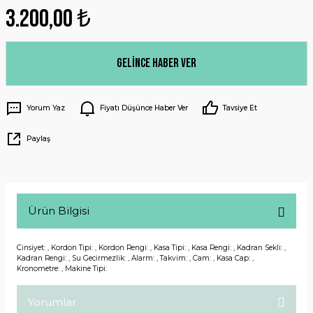
3.200,00 ₺
Gelince Haber Ver
Yorum Yaz
Fiyatı Düşünce Haber Ver
Tavsiye Et
Paylaş
Ürün Bilgisi
Cinsiyet: , Kordon Tipi: , Kordon Rengi: , Kasa Tipi: , Kasa Rengi: , Kadran Sekli: ,
Kadran Rengi: , Su Gecirmezlik: , Alarm: , Takvim: , Cam: , Kasa Cap: ,
Kronometre: , Makine Tipi:
Yorumlar