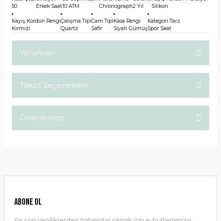
50
Erkek Saat
10 ATM
Chronograph
2 Yıl
Silikon
Kayış Kordon Rengi
Çalışma Tipi
Cam Tipi
Kasa Rengi
Kategori Tarz
Kırmızı
Quartz
Safir
Siyah Gümüş
Spor Saat
Yorumlar
Taksit Seçenekleri
Bu ürüne ilk yorumu siz yapın!
Önerileriniz
Yorum Yaz
Bu ürünün fiyat bilgisi, resim, ürün açıklamalarında ve diğer
konularda yetersiz gördüğünüz noktaları öneri formunu
kullanarak tarafımıza iletebilirsiniz.
Görüş ve önerileriniz için teşekkür ederiz.
Ürün resmi kalitesiz, bozuk veya görüntülenemiyor.
ABONE OL
Ürün açıklamasında eksik bilgiler bulunuyor.
En son yeniliklerden haberdar olmak için e-bültenimize