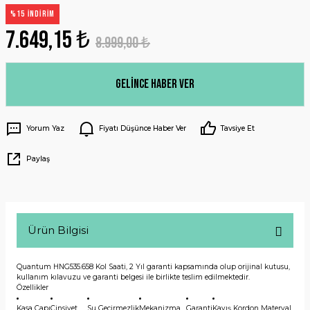
%15 İNDİRİM
7.649,15 ₺
8.999,00 ₺
Gelince Haber Ver
Yorum Yaz
Fiyatı Düşünce Haber Ver
Tavsiye Et
Paylaş
Ürün Bilgisi
Quantum HNG535.658 Kol Saati, 2 Yıl garanti kapsamında olup orijinal kutusu,
kullanım kılavuzu ve garanti belgesi ile birlikte teslim edilmektedir.
Özellikler
Kasa Çapı
Cinsiyet
Su Geçirmezlik
Mekanizma
Garanti
Kayış Kordon Materyal