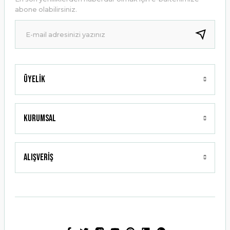
Ürün bilgilerinde hatalar bulunuyor.
abone olabilirsiniz.
Ürün fiyatı diğer sitelerden daha pahalı.
Bu ürüne benzer farklı alternatifler olmalı.
Üyelik
Gönder
Kurumsal
Alışveriş