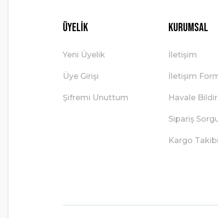
Üyelik
Kurumsal
Yeni Üyelik
İletişim
Üye Girişi
İletişim For
Şifremi Unuttum
Havale Bild
Sipariş Sorg
Kargo Takib