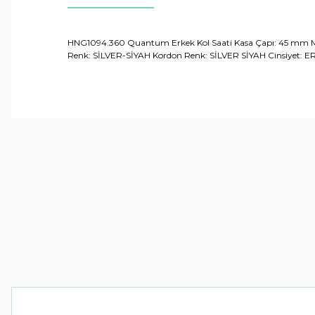
HNG1094.360 Quantum Erkek Kol Saati Kasa Çapı: 45 mm Me
Renk: SİLVER-SİYAH Kordon Renk: SİLVER SİYAH Cinsiyet: ERK
Bu ürünün fiyat bilgisi, resim, ürün açıklamalarında ve 
Görüş ve önerileriniz için teşekkür ederiz.
Ürün resmi kalitesiz, bozuk veya görüntülenemiyor.
Ürün açıklamasında eksik bilgiler bulunuyor.
Ürün bilgilerinde hatalar bulunuyor.
Ürün fiyatı diğer sitelerden daha pahalı.
Bu ürüne benzer farklı alternatifler olmalı.