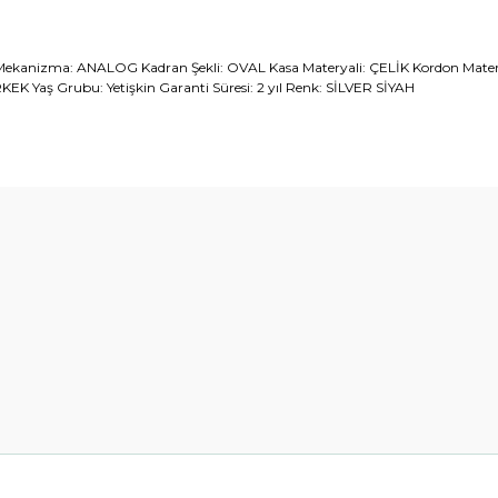
kanizma: ANALOG Kadran Şekli: OVAL Kasa Materyali: ÇELİK Kordon Matery
EK Yaş Grubu: Yetişkin Garanti Süresi: 2 yıl Renk: SİLVER SİYAH
diğer konularda yetersiz gördüğünüz noktaları öneri formunu kullanarak t
Bu ürüne ilk yorumu siz yapın!
Yorum Yaz