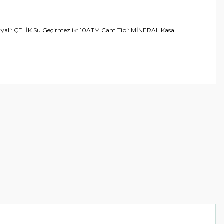
ali: ÇELİK Su Geçirmezlik: 10ATM Cam Tipi: MİNERAL Kasa
arafımıza iletebilirsiniz.