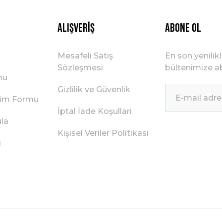
Gönder
Alışveriş
ABONE OL
Mesafeli Satış
En son yenilik
Sözleşmesi
bültenimize ab
mu
Gizlilik ve Güvenlik
irim Formu
İptal İade Koşullari
ula
Kişisel Veriler Politikası
i