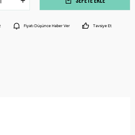
Sepete Ekle
z
Fiyatı Düşünce Haber Ver
Tavsiye Et