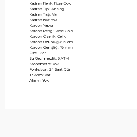
Kadran Renk: Rose Gold
Kadran Tipi: Analog
Kadran Taşı: Var
Kadran Işık: Yok
Kordon Yapısı
Kordon Rengi: Rose Gold
Kordon Özellik: Çelik
Kordon Uzunluğu: 19 cm
Kordon Genişliği: 18 mm
Özellikler
Su Geçirmezlik: 5 ATM
Kronometre: Yok
Fonksiyon: 24 Saat|Gün
Takvim: Var
Alarm: Yok
Bu ürünün fiyat bilgisi, resim, ürün açıklamalarında ve 
Görüş ve önerileriniz için teşekkür ederiz.
Ürün resmi kalitesiz, bozuk veya görüntülenemiyor.
Ürün açıklamasında eksik bilgiler bulunuyor.