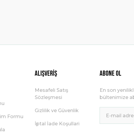
Gönder
Alışveriş
ABONE OL
Mesafeli Satış
En son yenilik
Sözleşmesi
bültenimize ab
mu
Gizlilik ve Güvenlik
irim Formu
İptal İade Koşullari
ula