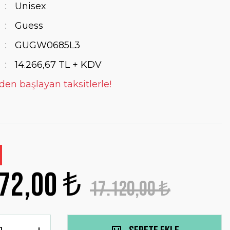
Unisex
Guess
GUGW0685L3
14.266,67 TL + KDV
 den başlayan taksitlerle!
72,00 ₺
17.120,00 ₺