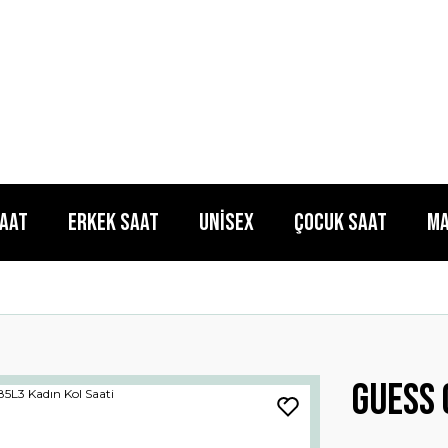
Saat
Erkek Saat
Unisex
Çocuk Saat
Ma
Guess 