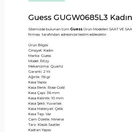
Guess GUGW0685L3 Kadın K
Sitemizde bulunan tüm
Guess
Ürün Modelleri SAAT VE SAAT 
firması tarafından adresinize teslim edilecektir.
Ürün Bilgisi
Cinsiyet: Kadın
Marka: Guess
Model: Ritzy
Mekanizma: Quartz
Garanti: 2 Yıl
Ağırlık: 116 gr
Kasa Yapısı
Kasa Renk: Rose Gold
Kasa Çapı: 36 mm
Kasa Kalinlik: 10 mm
Kasa Şekli: Yuvarlak
Kasa Materyali: Çelik
Kasa Taşı: Var
Cam Özellik: Mineral
Tarz: Klasik Saatler
Kadran Yapısı