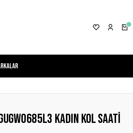
rkalar
GUGW0685L3 Kadın Kol Saati