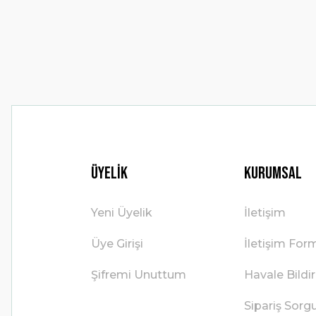
Ürün bilgilerinde hatalar bulunuyor.
Ürün fiyatı diğer sitelerden daha pahalı.
Bu ürüne benzer farklı alternatifler olmalı.
Üyelik
Kurumsal
Yeni Üyelik
İletişim
Üye Girişi
İletişim For
Şifremi Unuttum
Havale Bild
Sipariş Sorg