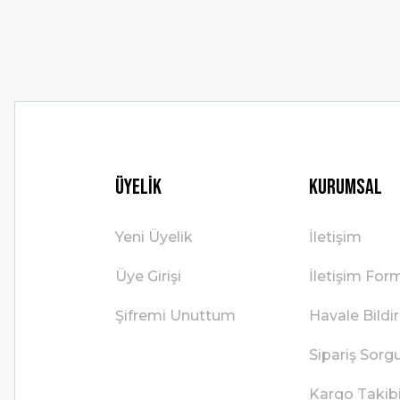
Bu ürüne benzer farklı alternatifler olmalı.
Üyelik
Kurumsal
Yeni Üyelik
İletişim
Üye Girişi
İletişim For
Şifremi Unuttum
Havale Bild
Sipariş Sorg
Kargo Takib