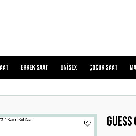
Saat
Erkek Saat
Unisex
Çocuk Saat
Ma
Guess 