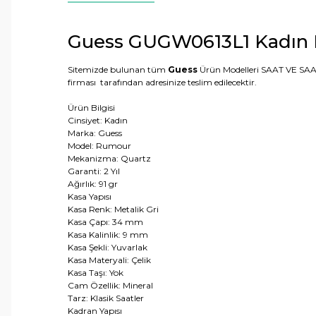
Guess GUGW0613L1 Kadın Ko
Sitemizde bulunan tüm
Guess
Ürün Modelleri SAAT VE SAAT 
firması tarafından adresinize teslim edilecektir.
Ürün Bilgisi
Cinsiyet: Kadın
Marka: Guess
Model: Rumour
Mekanizma: Quartz
Garanti: 2 Yıl
Ağırlık: 91 gr
Kasa Yapısı
Kasa Renk: Metalik Gri
Kasa Çapı: 34 mm
Kasa Kalinlik: 9 mm
Kasa Şekli: Yuvarlak
Kasa Materyali: Çelik
Kasa Taşı: Yok
Cam Özellik: Mineral
Tarz: Klasik Saatler
Kadran Yapısı