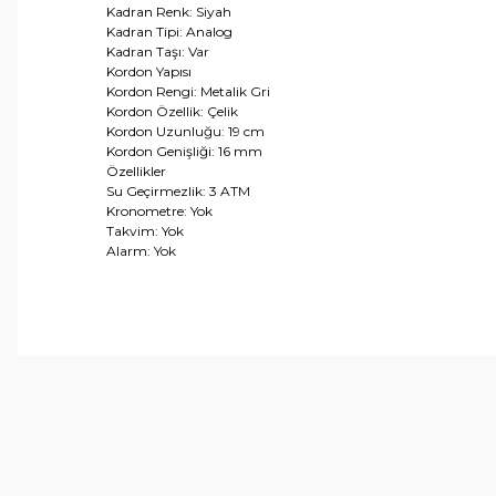
Kadran Renk: Siyah
Kadran Tipi: Analog
Kadran Taşı: Var
Kordon Yapısı
Kordon Rengi: Metalik Gri
Kordon Özellik: Çelik
Kordon Uzunluğu: 19 cm
Kordon Genişliği: 16 mm
Özellikler
Su Geçirmezlik: 3 ATM
Kronometre: Yok
Takvim: Yok
Alarm: Yok
Bu ürünün fiyat bilgisi, resim, ürün açıklamalarında ve 
Görüş ve önerileriniz için teşekkür ederiz.
Ürün resmi kalitesiz, bozuk veya görüntülenemiyor.
Ürün açıklamasında eksik bilgiler bulunuyor.
Ürün bilgilerinde hatalar bulunuyor.
Ürün fiyatı diğer sitelerden daha pahalı.