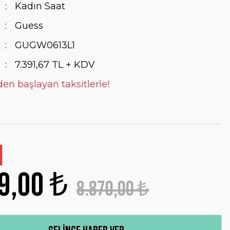
Kadın Saat
Guess
GUGW0613L1
7.391,67 TL + KDV
den başlayan taksitlerle!
9,00 ₺
8.870,00 ₺