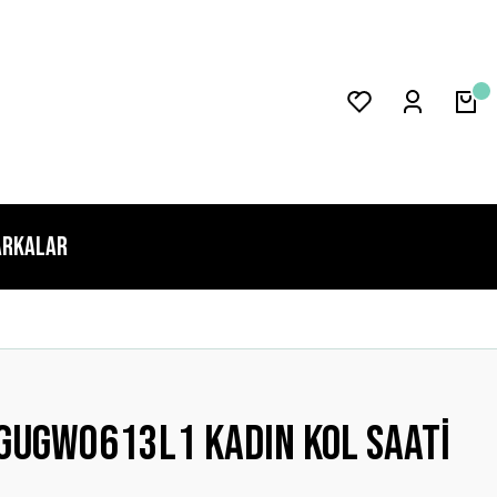
rkalar
GUGW0613L1 Kadın Kol Saati