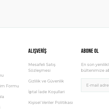
Gönder
Alışveriş
ABONE OL
Mesafeli Satış
En son yenilik
Sözleşmesi
bültenimize ab
mu
Gizlilik ve Güvenlik
irim Formu
İptal İade Koşullari
ula
Kişisel Veriler Politikası
i