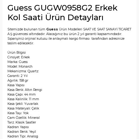
Guess GUGW0958G2 Erkek
Kol Saati Ürün Detayları
Sitemizde bulunan tüm
Guess
Ürün Modelleri SAAT VE SAAT SANAYİ TİCARET
A.Ş güvencesi altındadır. Alacağınız bu ürün 2 yıl garanti kapsamındadır.
Siparişiniz orijinal kutusu ile anlaşmalı kargo firması tarafından adresinize
teslim edilecektir.
Ürün Bilgisi
Cinsiyet: Erkek
Marka: Guess
Model: Monarch
Mekanizma: Quartz
Garanti: 2 Yıl
Ağırlık: 158 gr
Kasa Yapısı
Kasa Renk: Altın Rengi
Kasa Çapı: 44 mm
Kasa Kalinlik: 11 mm
Kasa Şekli: Yuvarlak
Kasa Materyali: Çelik
Kasa Taşı: Yok
Cam Özellik: Mineral
Tarz: Klasik Saatler
Kadran Yapısı
Kadran Renk: Yeşil
Kadran Tipi: Analog