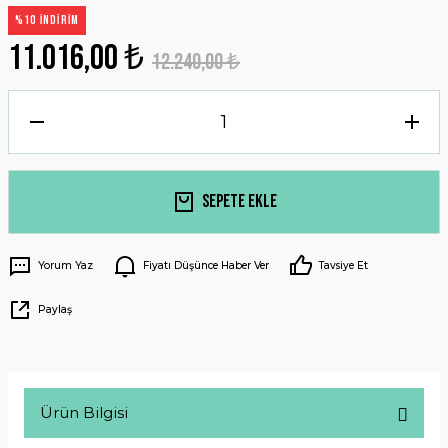
%10 İNDİRİM
11.016,00 ₺
12.240,00 ₺
Sepete Ekle
Yorum Yaz
Fiyatı Düşünce Haber Ver
Tavsiye Et
Paylaş
Ürün Bilgisi