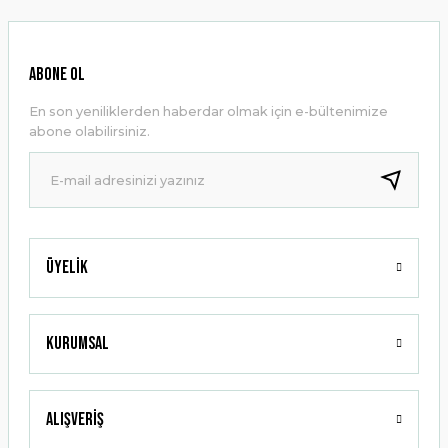
Görüş ve önerileriniz için teşekkür ederiz.
Ürün resmi kalitesiz, bozuk veya görüntülenemiyor.
ABONE OL
Ürün açıklamasında eksik bilgiler bulunuyor.
En son yeniliklerden haberdar olmak için e-bültenimize
Ürün bilgilerinde hatalar bulunuyor.
abone olabilirsiniz.
Ürün fiyatı diğer sitelerden daha pahalı.
Bu ürüne benzer farklı alternatifler olmalı.
Üyelik
Gönder
Kurumsal
Alışveriş