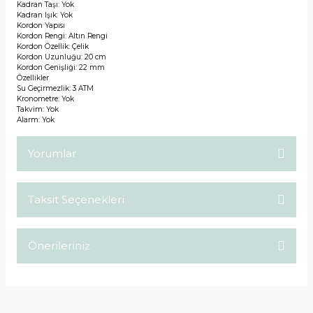
Kadran Taşı: Yok
Kadran Işık: Yok
Kordon Yapısı
Kordon Rengi: Altın Rengi
Kordon Özellik: Çelik
Kordon Uzunluğu: 20 cm
Kordon Genişliği: 22 mm
Özellikler
Su Geçirmezlik: 3 ATM
Kronometre: Yok
Takvim: Yok
Alarm: Yok
Yorumlar
Taksit Seçenekleri
Bu ürüne ilk yorumu siz yapın!
Önerileriniz
Yorum Yaz
Bu ürünün fiyat bilgisi, resim, ürün açıklamalarında ve diğer
konularda yetersiz gördüğünüz noktaları öneri formunu
kullanarak tarafımıza iletebilirsiniz.