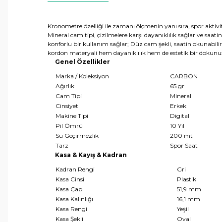
Kronometre özelliği ile zamanı ölçmenin yanı sıra, spor aktiv
Mineral cam tipi, çizilmelere karşı dayanıklılık sağlar ve saati
konforlu bir kullanım sağlar; Düz cam şekli, saatin okunabili
kordon materyali hem dayanıklılık hem de estetik bir dokunuş 
Genel Özellikler
Marka / Koleksiyon
CARBON
Ağırlık
65 gr
Cam Tipi
Mineral
Cinsiyet
Erkek
Makine Tipi
Digital
Pil Ömrü
10 Yıl
Su Geçirmezlik
200 mt
Tarz
Spor Saat
Kasa & Kayış & Kadran
Kadran Rengi
Gri
Kasa Cinsi
Plastik
Kasa Çapı
51,9 mm
Kasa Kalınlığı
16,1 mm
Kasa Rengi
Yeşil
Kasa Şekli
Oval