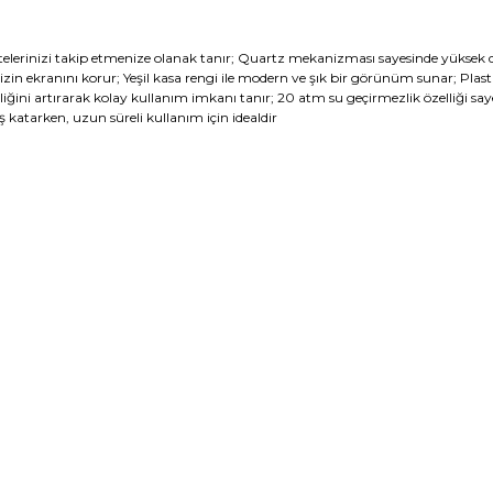
itelerinizi takip etmenize olanak tanır; Quartz mekanizması sayesinde yüksek 
nizin ekranını korur; Yeşil kasa rengi ile modern ve şık bir görünüm sunar; Plast
rliğini artırarak kolay kullanım imkanı tanır; 20 atm su geçirmezlik özelliği s
katarken, uzun süreli kullanım için idealdir