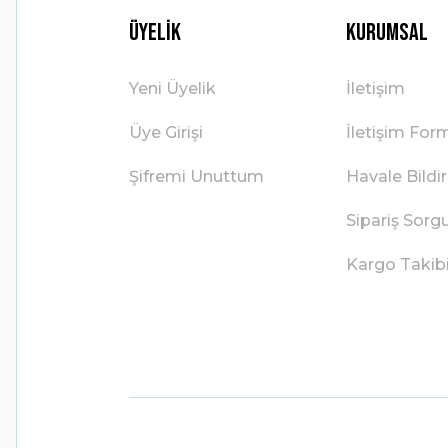
Üyelik
Kurumsal
Yeni Üyelik
İletişim
Üye Girişi
İletişim For
Şifremi Unuttum
Havale Bild
Sipariş Sorg
Kargo Takib