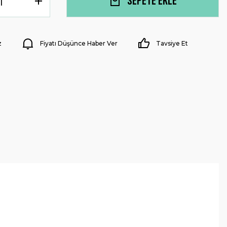
Sepete Ekle
z
Fiyatı Düşünce Haber Ver
Tavsiye Et