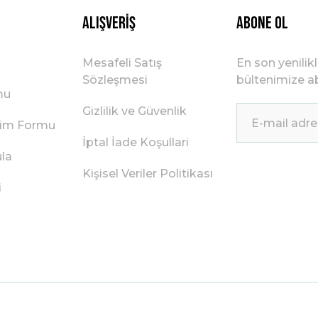
Alışveriş
ABONE OL
Mesafeli Satış
En son yenilik
Sözleşmesi
bültenimize ab
mu
Gizlilik ve Güvenlik
irim Formu
İptal İade Koşullari
ula
Kişisel Veriler Politikası
i