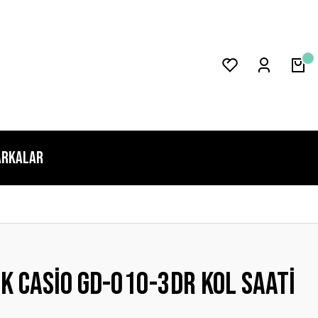
rkalar
K Casio GD-010-3DR Kol Saati