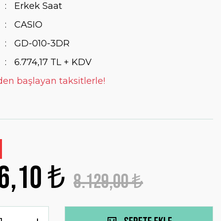
Erkek Saat
CASIO
GD-010-3DR
6.774,17 TL + KDV
den başlayan taksitlerle!
6,10 ₺
8.129,00 ₺