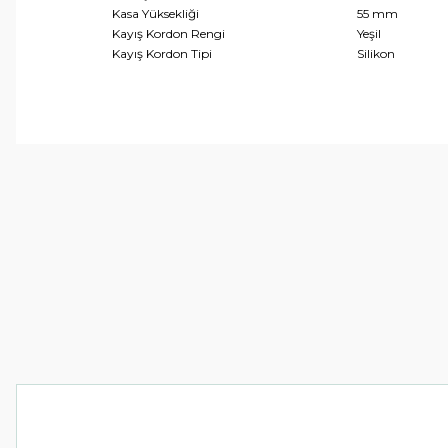
Kasa Yüksekliği
55 mm
Kayış Kordon Rengi
Yeşil
Kayış Kordon Tipi
Silikon
Bu ürünün fiyat bilgisi, resim, ürün açıklamalarında ve 
Görüş ve önerileriniz için teşekkür ederiz.
Ürün resmi kalitesiz, bozuk veya görüntülenemiyor.
Ürün açıklamasında eksik bilgiler bulunuyor.
Ürün bilgilerinde hatalar bulunuyor.
Ürün fiyatı diğer sitelerden daha pahalı.
Bu ürüne benzer farklı alternatifler olmalı.