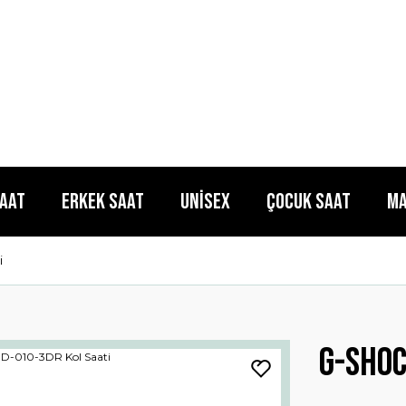
Saat
Erkek Saat
Unisex
Çocuk Saat
Ma
i
G-SHOC