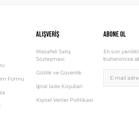
Gönder
Alışveriş
ABONE OL
Mesafeli Satış
En son yenilik
Sözleşmesi
bültenimize ab
mu
Gizlilik ve Güvenlik
irim Formu
İptal İade Koşullari
ula
Kişisel Veriler Politikası
i