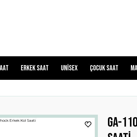
Saat
Erkek Saat
Unisex
Çocuk Saat
Ma
Ga-110