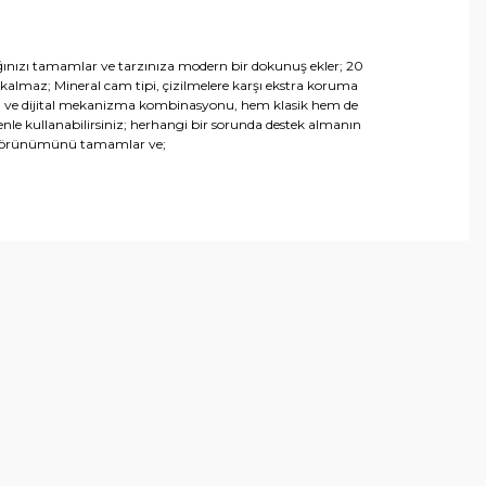
ıklığınızı tamamlar ve tarzınıza modern bir dokunuş ekler; 20
 kalmaz; Mineral cam tipi, çizilmelere karşı ekstra koruma
alog ve dijital mekanizma kombinasyonu, hem klasik hem de
nle kullanabilirsiniz; herhangi bir sorunda destek almanın
rif görünümünü tamamlar ve;
arafımıza iletebilirsiniz.