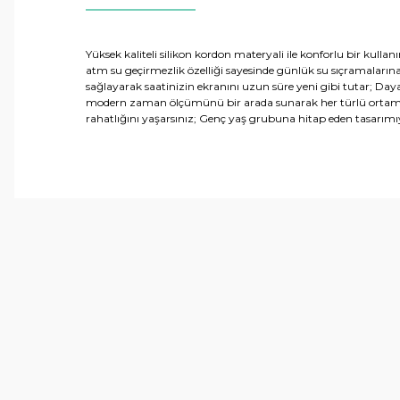
Yüksek kaliteli silikon kordon materyali ile konforlu bir kulla
atm su geçirmezlik özelliği sayesinde günlük su sıçramalarına
sağlayarak saatinizin ekranını uzun süre yeni gibi tutar; Da
modern zaman ölçümünü bir arada sunarak her türlü ortamda rah
rahatlığını yaşarsınız; Genç yaş grubuna hitap eden tasarımı
Bu ürünün fiyat bilgisi, resim, ürün açıklamalarında ve 
Görüş ve önerileriniz için teşekkür ederiz.
Ürün resmi kalitesiz, bozuk veya görüntülenemiyor.
Ürün açıklamasında eksik bilgiler bulunuyor.
Ürün bilgilerinde hatalar bulunuyor.
Ürün fiyatı diğer sitelerden daha pahalı.
Bu ürüne benzer farklı alternatifler olmalı.