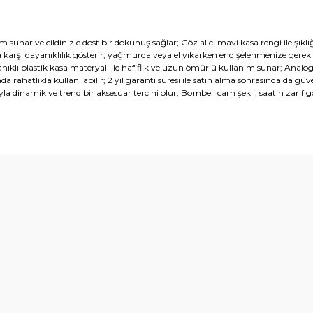
nım sunar ve cildinizle dost bir dokunuş sağlar; Göz alıcı mavi kasa rengi ile ş
 karşı dayanıklılık gösterir, yağmurda veya el yıkarken endişelenmenize gerek
yanıklı plastik kasa materyali ile hafiflik ve uzun ömürlü kullanım sunar; An
atlıkla kullanılabilir; 2 yıl garanti süresi ile satın alma sonrasında da güve
yla dinamik ve trend bir aksesuar tercihi olur; Bombeli cam şekli, saatin za
diğer konularda yetersiz gördüğünüz noktaları öneri formunu kullanarak t
Bu ürüne ilk yorumu siz yapın!
Yorum Yaz