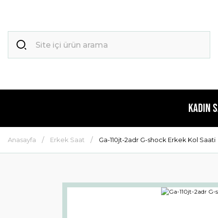
Kadın 
Anasayfa
Erkek Saat
Ga-110jt-2adr G-shock Erkek Kol Saati