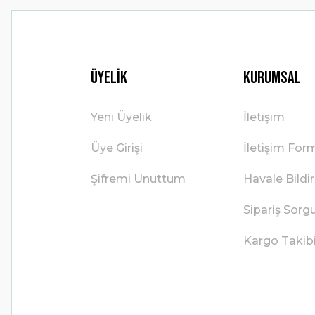
Üyelik
Kurumsal
Yeni Üyelik
İletişim
Üye Girişi
İletişim For
Şifremi Unuttum
Havale Bild
Sipariş Sorg
Kargo Takib