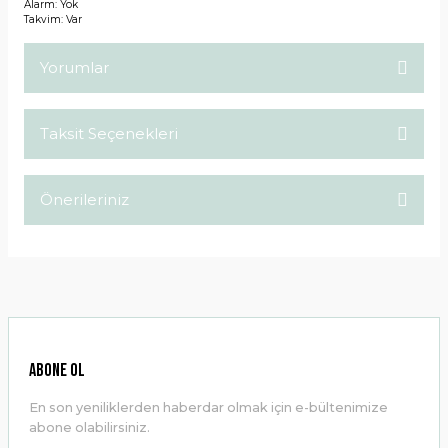
Alarm: Yok
Takvim: Var
Yorumlar
Taksit Seçenekleri
Bu ürüne ilk yorumu siz yapın!
Önerileriniz
Yorum Yaz
Bu ürünün fiyat bilgisi, resim, ürün açıklamalarında ve diğer
konularda yetersiz gördüğünüz noktaları öneri formunu
kullanarak tarafımıza iletebilirsiniz.
Görüş ve önerileriniz için teşekkür ederiz.
Ürün resmi kalitesiz, bozuk veya görüntülenemiyor.
ABONE OL
Ürün açıklamasında eksik bilgiler bulunuyor.
En son yeniliklerden haberdar olmak için e-bültenimize
Ürün bilgilerinde hatalar bulunuyor.
abone olabilirsiniz.
Ürün fiyatı diğer sitelerden daha pahalı.