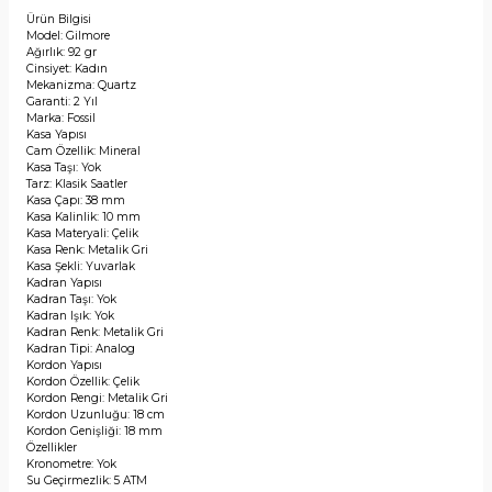
Ürün Bilgisi
Model: Gilmore
Ağırlık: 92 gr
Cinsiyet: Kadın
Mekanizma: Quartz
Garanti: 2 Yıl
Marka: Fossil
Kasa Yapısı
Cam Özellik: Mineral
Kasa Taşı: Yok
Tarz: Klasik Saatler
Kasa Çapı: 38 mm
Kasa Kalinlik: 10 mm
Kasa Materyali: Çelik
Kasa Renk: Metalik Gri
Kasa Şekli: Yuvarlak
Kadran Yapısı
Kadran Taşı: Yok
Kadran Işık: Yok
Kadran Renk: Metalik Gri
Kadran Tipi: Analog
Kordon Yapısı
Kordon Özellik: Çelik
Kordon Rengi: Metalik Gri
Kordon Uzunluğu: 18 cm
Kordon Genişliği: 18 mm
Özellikler
Kronometre: Yok
Su Geçirmezlik: 5 ATM