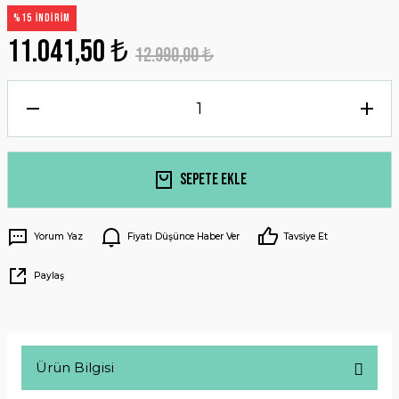
%15 İNDİRİM
11.041,50 ₺
12.990,00 ₺
Sepete Ekle
Yorum Yaz
Fiyatı Düşünce Haber Ver
Tavsiye Et
Paylaş
Ürün Bilgisi