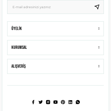
Bu ürüne benzer farklı alternatifler olmalı.
Üyelik
Gönder
Kurumsal
Alışveriş