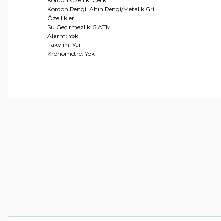
Kordon Özellik: Çelik
Kordon Rengi: Altın Rengi/Metalik Gri
Özellikler
Su Geçirmezlik: 5 ATM
Alarm: Yok
Takvim: Var
Kronometre: Yok
Bu ürünün fiyat bilgisi, resim, ürün açıklamalarında ve 
Görüş ve önerileriniz için teşekkür ederiz.
Ürün resmi kalitesiz, bozuk veya görüntülenemiyor.
Ürün açıklamasında eksik bilgiler bulunuyor.
Ürün bilgilerinde hatalar bulunuyor.
Ürün fiyatı diğer sitelerden daha pahalı.
Bu ürüne benzer farklı alternatifler olmalı.