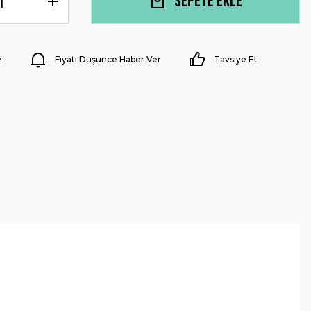
Sepete Ekle
z
Fiyatı Düşünce Haber Ver
Tavsiye Et