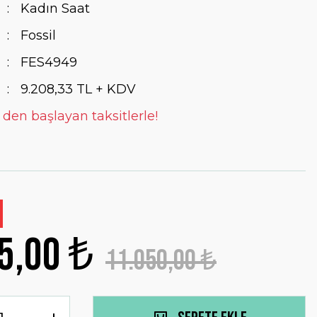
Kadın Saat
Fossil
FES4949
9.208,33 TL + KDV
 den başlayan taksitlerle!
5,00 ₺
11.050,00 ₺