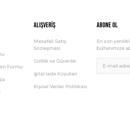
Gönder
Alışveriş
ABONE OL
Mesafeli Satış
En son yenilik
Sözleşmesi
bültenimize ab
mu
Gizlilik ve Güvenlik
irim Formu
İptal İade Koşullari
ula
Kişisel Veriler Politikası
i