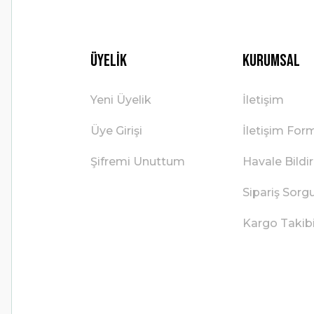
Üyelik
Kurumsal
Yeni Üyelik
İletişim
Üye Girişi
İletişim For
Şifremi Unuttum
Havale Bild
Sipariş Sorg
Kargo Takib