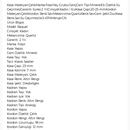
Kasa Materyali:ÇelikMarka:FossilYaş Grubu:GençCam Tipi:MineralEk Özellik:Su
GeçirmezGaranti Süresi:2 YılCinsiyet:Kadın / KızKasa Çapı:20-25 mmKordon
Materyali:ÇelikKordon Renk:SarıMekanizma:QuartzRenk:SarıCam Şekli:DüzKasa
Renk:SarıSu Geçirmezlik:5 ATMMenşei:CN
Ürün Bilgisi
Model: Raquel
Cinsiyet: Kadın
Mekanizma: Quartz
Garanti: 2 Yıl
Marka: Fossil
Kasa Yapısı
Cam Özellik: Mineral
Kasa Taşı: Yok
Tarz: Klasik Saatler
Kasa Çapı: 23 mm
Kasa Kalinlik: 7 mm
Kasa Materyali: Çelik
Kasa Renk: Altın Rengi
Kasa Şekli: Dikdörtgen
Kadran Yapısı
Kadran Taşı: Yok
Kadran Işık: Yok
Kadran Renk: Altın Rengi
Kadran Tipi: Analog
Kordon Yapısı
Kordon Özellik: Çelik
Kordon Rengi: Altın Rengi
Kordon Uzunluğu: 18 cm
Kordon Genişliği: 12 mm