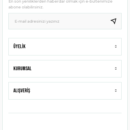
En son yeniliklerden haberdar olmak için e-bültenimize
Ürün bilgilerinde hatalar bulunuyor.
abone olabilirsiniz.
Ürün fiyatı diğer sitelerden daha pahalı.
Bu ürüne benzer farklı alternatifler olmalı.
Üyelik
Gönder
Kurumsal
Alışveriş