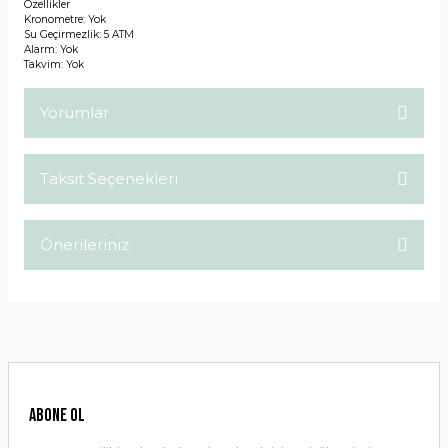
Özellikler
Kronometre: Yok
Su Geçirmezlik: 5 ATM
Alarm: Yok
Takvim: Yok
Yorumlar
Taksit Seçenekleri
Bu ürüne ilk yorumu siz yapın!
Önerileriniz
Yorum Yaz
Bu ürünün fiyat bilgisi, resim, ürün açıklamalarında ve diğer
konularda yetersiz gördüğünüz noktaları öneri formunu
kullanarak tarafımıza iletebilirsiniz.
Görüş ve önerileriniz için teşekkür ederiz.
Ürün resmi kalitesiz, bozuk veya görüntülenemiyor.
ABONE OL
Ürün açıklamasında eksik bilgiler bulunuyor.