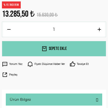
%15 İNDİRİM
13.285,50 ₺
15.630,00 ₺
Sepete Ekle
Yorum Yaz
Fiyatı Düşünce Haber Ver
Tavsiye Et
Paylaş
Ürün Bilgisi