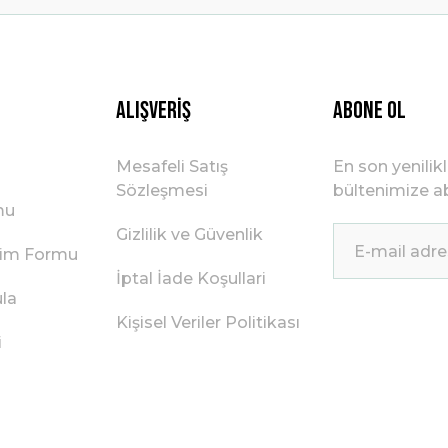
Gönder
Alışveriş
ABONE OL
Mesafeli Satış
En son yenilik
Sözleşmesi
bültenimize ab
mu
Gizlilik ve Güvenlik
irim Formu
İptal İade Koşullari
ula
Kişisel Veriler Politikası
i