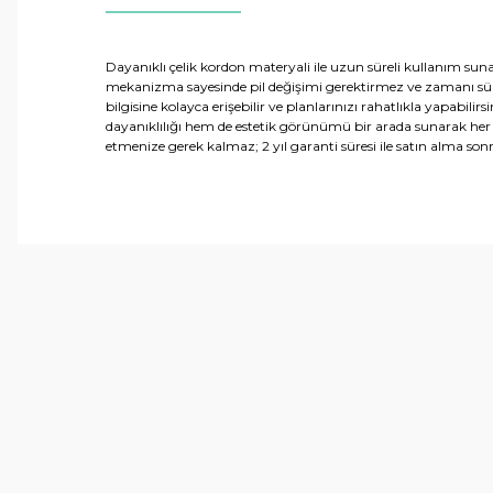
Dayanıklı çelik kordon materyali ile uzun süreli kullanım suna
mekanizma sayesinde pil değişimi gerektirmez ve zamanı sürekl
bilgisine kolayca erişebilir ve planlarınızı rahatlıkla yapabil
dayanıklılığı hem de estetik görünümü bir arada sunarak her 
etmenize gerek kalmaz; 2 yıl garanti süresi ile satın alma sonr
Bu ürünün fiyat bilgisi, resim, ürün açıklamalarında ve 
Görüş ve önerileriniz için teşekkür ederiz.
Ürün resmi kalitesiz, bozuk veya görüntülenemiyor.
Ürün açıklamasında eksik bilgiler bulunuyor.
Ürün bilgilerinde hatalar bulunuyor.
Ürün fiyatı diğer sitelerden daha pahalı.
Bu ürüne benzer farklı alternatifler olmalı.