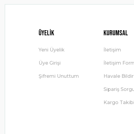
Üyelik
Kurumsal
Yeni Üyelik
İletişim
Üye Girişi
İletişim For
Şifremi Unuttum
Havale Bild
Sipariş Sorg
Kargo Takib