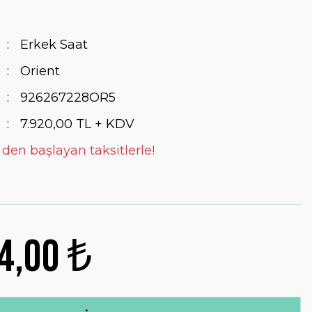
Erkek Saat
Orient
926267228OR5
7.920,00 TL + KDV
 den başlayan taksitlerle!
4,00 ₺