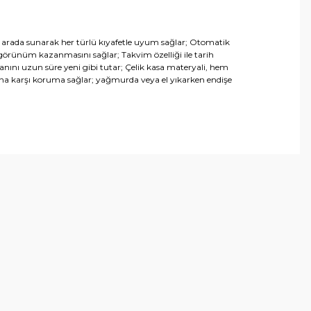
bir arada sunarak her türlü kıyafetle uyum sağlar; Otomatik
 görünüm kazanmasını sağlar; Takvim özelliği ile tarih
kranını uzun süre yeni gibi tutar; Çelik kasa materyali, hem
rına karşı koruma sağlar; yağmurda veya el yıkarken endişe
arafımıza iletebilirsiniz.