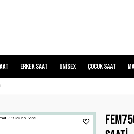
Saat
Erkek Saat
Unisex
Çocuk Saat
Ma
i
Fem75