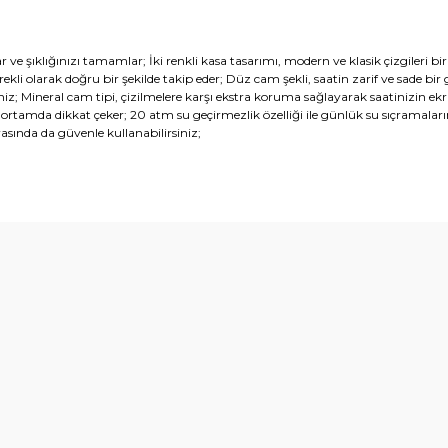
r ve şıklığınızı tamamlar; İki renkli kasa tasarımı, modern ve klasik çizgileri 
i olarak doğru bir şekilde takip eder; Düz cam şekli, saatin zarif ve sade bir
irsiniz; Mineral cam tipi, çizilmelere karşı ekstra koruma sağlayarak saatinizin e
ortamda dikkat çeker; 20 atm su geçirmezlik özelliği ile günlük su sıçramala
asında da güvenle kullanabilirsiniz;
diğer konularda yetersiz gördüğünüz noktaları öneri formunu kullanarak t
Bu ürüne ilk yorumu siz yapın!
Yorum Yaz