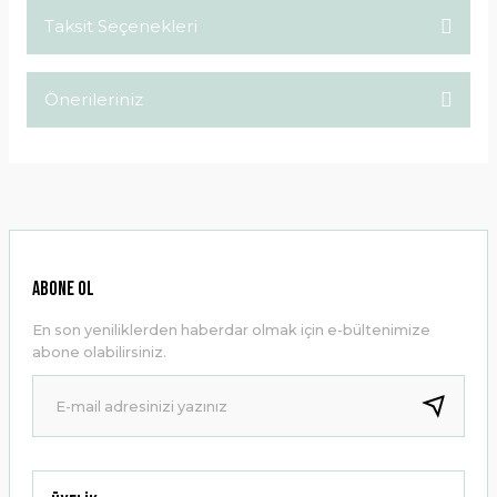
Taksit Seçenekleri
Bu ürüne ilk yorumu siz yapın!
Önerileriniz
Yorum Yaz
Bu ürünün fiyat bilgisi, resim, ürün açıklamalarında ve diğer
konularda yetersiz gördüğünüz noktaları öneri formunu
kullanarak tarafımıza iletebilirsiniz.
Görüş ve önerileriniz için teşekkür ederiz.
Ürün resmi kalitesiz, bozuk veya görüntülenemiyor.
ABONE OL
Ürün açıklamasında eksik bilgiler bulunuyor.
En son yeniliklerden haberdar olmak için e-bültenimize
Ürün bilgilerinde hatalar bulunuyor.
abone olabilirsiniz.
Ürün fiyatı diğer sitelerden daha pahalı.
Bu ürüne benzer farklı alternatifler olmalı.