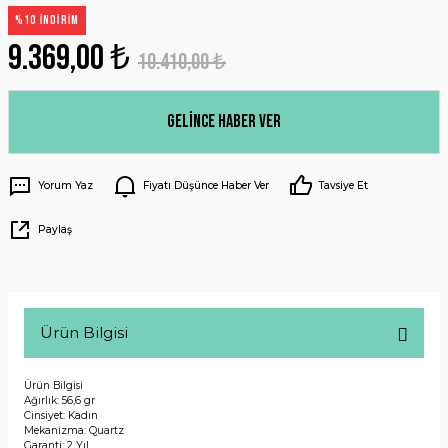
%10 İNDİRİM
9.369,00 ₺
10.410,00 ₺
Gelince Haber Ver
Yorum Yaz
Fiyatı Düşünce Haber Ver
Tavsiye Et
Paylaş
Ürün Bilgisi
Ürün Bilgisi
Ağırlık: 56,6 gr
Cinsiyet: Kadın
Mekanizma: Quartz
Garanti: 2 Yıl