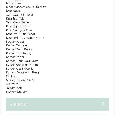
Marka: Fossil
Model: Modern Courier Midsize
Kasa Yapısı
Cam Özellik: Mineral
Kasa Taşı: Yok
Tarz: Klasik Saatler
Kasa Çapı: 28 mm
Kasa Materyali: Çelik
Kasa Renk: Altın Rengi
Kasa Şekli: Yuvarlatılmış Kare
Kadran Yapısı
Kadran Taşı: Yok
Kadran Renk: Beyaz
Kadran Tipi: Analog
Kordon Yapısı
Kordon Uzunluğu: 18 cm
Kordon Genişliği: 14 mm
Kordon Özellik: Çelik
Kordon Rengi: Altın Rengi
Özellikler
Su Geçirmezlik: 3 ATM
Alarm: Yok
Takvim: Yok
Kronometre: Yok
Yorumlar