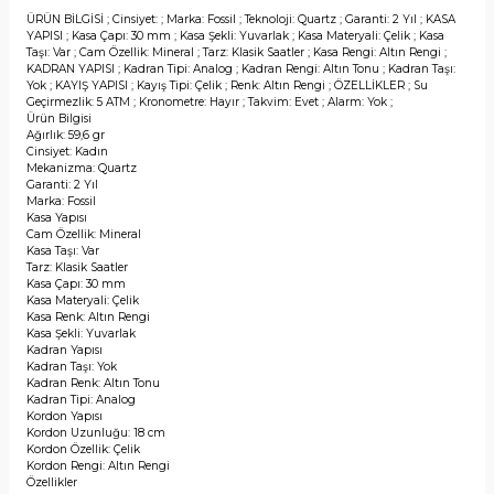
ÜRÜN BİLGİSİ ; Cinsiyet: ; Marka: Fossil ; Teknoloji: Quartz ; Garanti: 2 Yıl ; KASA
YAPISI ; Kasa Çapı: 30 mm ; Kasa Şekli: Yuvarlak ; Kasa Materyali: Çelik ; Kasa
Taşı: Var ; Cam Özellik: Mineral ; Tarz: Klasik Saatler ; Kasa Rengi: Altın Rengi ;
KADRAN YAPISI ; Kadran Tipi: Analog ; Kadran Rengi: Altın Tonu ; Kadran Taşı:
Yok ; KAYIŞ YAPISI ; Kayış Tipi: Çelik ; Renk: Altın Rengi ; ÖZELLİKLER ; Su
Geçirmezlik: 5 ATM ; Kronometre: Hayır ; Takvim: Evet ; Alarm: Yok ;
Ürün Bilgisi
Ağırlık: 59,6 gr
Cinsiyet: Kadın
Mekanizma: Quartz
Garanti: 2 Yıl
Marka: Fossil
Kasa Yapısı
Cam Özellik: Mineral
Kasa Taşı: Var
Tarz: Klasik Saatler
Kasa Çapı: 30 mm
Kasa Materyali: Çelik
Kasa Renk: Altın Rengi
Kasa Şekli: Yuvarlak
Kadran Yapısı
Kadran Taşı: Yok
Kadran Renk: Altın Tonu
Kadran Tipi: Analog
Kordon Yapısı
Kordon Uzunluğu: 18 cm
Kordon Özellik: Çelik
Kordon Rengi: Altın Rengi
Özellikler