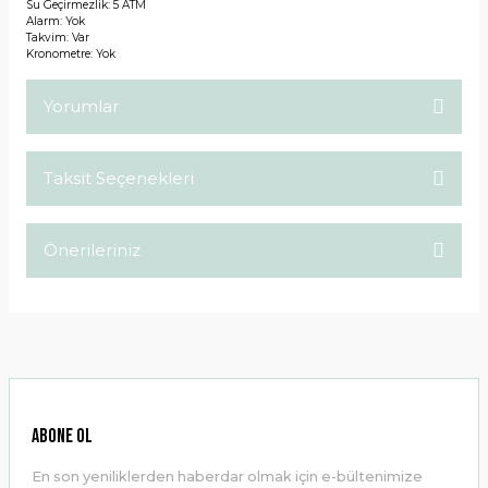
Su Geçirmezlik: 5 ATM
Alarm: Yok
Takvim: Var
Kronometre: Yok
Yorumlar
Taksit Seçenekleri
Bu ürüne ilk yorumu siz yapın!
Önerileriniz
Yorum Yaz
Bu ürünün fiyat bilgisi, resim, ürün açıklamalarında ve diğer
konularda yetersiz gördüğünüz noktaları öneri formunu
kullanarak tarafımıza iletebilirsiniz.
Görüş ve önerileriniz için teşekkür ederiz.
Ürün resmi kalitesiz, bozuk veya görüntülenemiyor.
ABONE OL
Ürün açıklamasında eksik bilgiler bulunuyor.
En son yeniliklerden haberdar olmak için e-bültenimize
Ürün bilgilerinde hatalar bulunuyor.