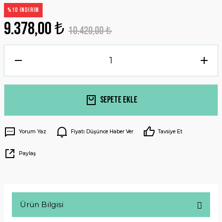
%10 İNDİRİM
9.378,00 ₺
10.420,00 ₺
Sepete Ekle
Yorum Yaz
Fiyatı Düşünce Haber Ver
Tavsiye Et
Paylaş
Ürün Bilgisi