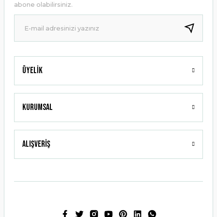
abone olabilirsiniz.
Ürün fiyatı diğer sitelerden daha pahalı.
Bu ürüne benzer farklı alternatifler olmalı.
Üyelik
Gönder
Kurumsal
Alışveriş