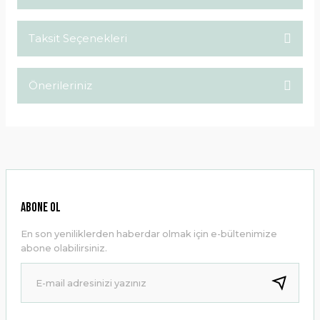
Taksit Seçenekleri
Bu ürüne ilk yorumu siz yapın!
Önerileriniz
Yorum Yaz
Bu ürünün fiyat bilgisi, resim, ürün açıklamalarında ve diğer
konularda yetersiz gördüğünüz noktaları öneri formunu
kullanarak tarafımıza iletebilirsiniz.
Görüş ve önerileriniz için teşekkür ederiz.
Ürün resmi kalitesiz, bozuk veya görüntülenemiyor.
ABONE OL
Ürün açıklamasında eksik bilgiler bulunuyor.
En son yeniliklerden haberdar olmak için e-bültenimize
Ürün bilgilerinde hatalar bulunuyor.
abone olabilirsiniz.
Ürün fiyatı diğer sitelerden daha pahalı.
Bu ürüne benzer farklı alternatifler olmalı.