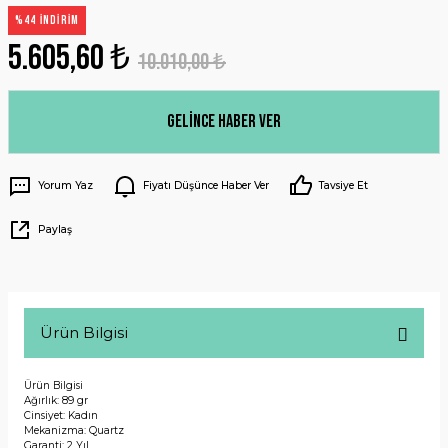
%44 İNDİRİM
5.605,60 ₺
10.010,00 ₺
Gelince Haber Ver
Yorum Yaz
Fiyatı Düşünce Haber Ver
Tavsiye Et
Paylaş
Ürün Bilgisi
Ürün Bilgisi
Ağırlık: 89 gr
Cinsiyet: Kadın
Mekanizma: Quartz
Garanti: 2 Yıl