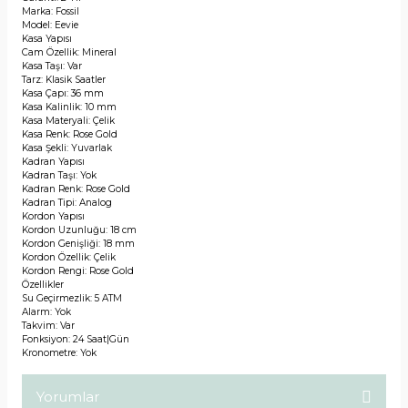
Marka: Fossil
Model: Eevie
Kasa Yapısı
Cam Özellik: Mineral
Kasa Taşı: Var
Tarz: Klasik Saatler
Kasa Çapı: 36 mm
Kasa Kalinlik: 10 mm
Kasa Materyali: Çelik
Kasa Renk: Rose Gold
Kasa Şekli: Yuvarlak
Kadran Yapısı
Kadran Taşı: Yok
Kadran Renk: Rose Gold
Kadran Tipi: Analog
Kordon Yapısı
Kordon Uzunluğu: 18 cm
Kordon Genişliği: 18 mm
Kordon Özellik: Çelik
Kordon Rengi: Rose Gold
Özellikler
Su Geçirmezlik: 5 ATM
Alarm: Yok
Takvim: Var
Fonksiyon: 24 Saat|Gün
Kronometre: Yok
Yorumlar