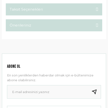
Taksit Seçenekleri
Bu ürüne ilk yorumu siz yapın!
Önerileriniz
Yorum Yaz
Bu ürünün fiyat bilgisi, resim, ürün açıklamalarında ve diğer
konularda yetersiz gördüğünüz noktaları öneri formunu
kullanarak tarafımıza iletebilirsiniz.
Görüş ve önerileriniz için teşekkür ederiz.
Ürün resmi kalitesiz, bozuk veya görüntülenemiyor.
ABONE OL
Ürün açıklamasında eksik bilgiler bulunuyor.
En son yeniliklerden haberdar olmak için e-bültenimize
Ürün bilgilerinde hatalar bulunuyor.
abone olabilirsiniz.
Ürün fiyatı diğer sitelerden daha pahalı.
Bu ürüne benzer farklı alternatifler olmalı.