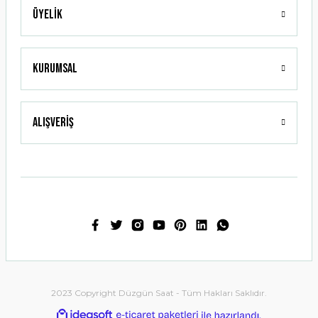
Üyelik
Gönder
Kurumsal
Alışveriş
2023 Copyright Düzgün Saat - Tüm Hakları Saklıdır.
ideasoft
ile
e-