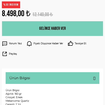
%30 İNDİRİM
8.498,00 ₺
12.140,00 ₺
Gelince Haber Ver
Yorum Yaz
Fiyatı Düşünce Haber Ver
Tavsiye Et
Paylaş
Ürün Bilgisi
Ürün Bilgisi
Ağırlık: 160 gr
Cinsiyet: Erkek
Mekanizma: Quartz
Garanti: 2 Yıl