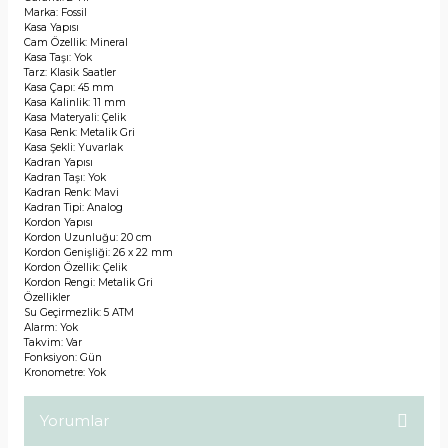
Marka: Fossil
Kasa Yapısı
Cam Özellik: Mineral
Kasa Taşı: Yok
Tarz: Klasik Saatler
Kasa Çapı: 45 mm
Kasa Kalinlik: 11 mm
Kasa Materyali: Çelik
Kasa Renk: Metalik Gri
Kasa Şekli: Yuvarlak
Kadran Yapısı
Kadran Taşı: Yok
Kadran Renk: Mavi
Kadran Tipi: Analog
Kordon Yapısı
Kordon Uzunluğu: 20 cm
Kordon Genişliği: 26 x 22 mm
Kordon Özellik: Çelik
Kordon Rengi: Metalik Gri
Özellikler
Su Geçirmezlik: 5 ATM
Alarm: Yok
Takvim: Var
Fonksiyon: Gün
Kronometre: Yok
Yorumlar