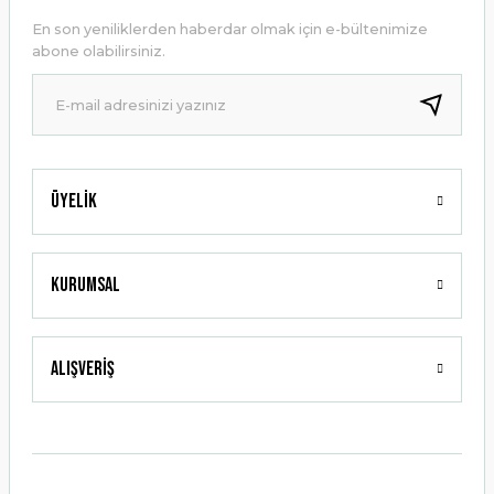
Ürün açıklamasında eksik bilgiler bulunuyor.
En son yeniliklerden haberdar olmak için e-bültenimize
Ürün bilgilerinde hatalar bulunuyor.
abone olabilirsiniz.
Ürün fiyatı diğer sitelerden daha pahalı.
Bu ürüne benzer farklı alternatifler olmalı.
Üyelik
Gönder
Kurumsal
Alışveriş