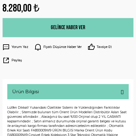
8.280,00 ₺
Gelince Haber Ver
Yorum Yaz
Fiyatı Düşünce Haber Ver
Tavsiye Et
Paylaş
Ürün Bilgisi
Lütfen Dikkat! Yukarıdaki Özellikler Sistemi ile Yüklendiğinden Farklılıklar
Olabilir. ; Sitemizde bulunan tüm Orient Ürün Modelleri Distribütör Aslan Saat
güvencesi altındadır. ; Alacağınız bu saat %100 Orijinal olup 2 YIL GARANTİ
kapsamındadır. ; Satın almanız durumunda orijinal garanti belgesi ve kutusu
ile anlaşmalı kargo firması tarafından adresinizeteslim edilecektir. ; Otomatik
Erkek Kol Saati FAB00009W9 ÜRÜN BİLGİSİ Marka Orient Ürün Kodu
FAB00009W9 Cinsiyet Erkek Koleksiyon 3 Star Teknoloji Otomatik Makine