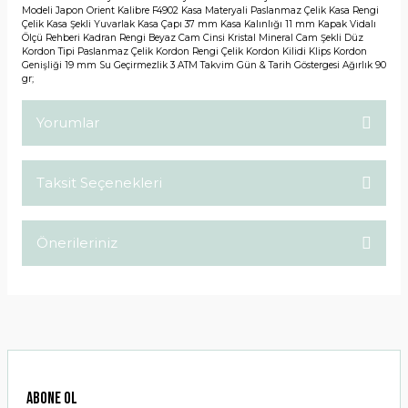
Modeli Japon Orient Kalibre F4902 Kasa Materyali Paslanmaz Çelik Kasa Rengi
Çelik Kasa Şekli Yuvarlak Kasa Çapı 37 mm Kasa Kalınlığı 11 mm Kapak Vidalı
Ölçü Rehberi Kadran Rengi Beyaz Cam Cinsi Kristal Mineral Cam Şekli Düz
Kordon Tipi Paslanmaz Çelik Kordon Rengi Çelik Kordon Kilidi Klips Kordon
Genişliği 19 mm Su Geçirmezlik 3 ATM Takvim Gün & Tarih Göstergesi Ağırlık 90
gr;
Yorumlar
Taksit Seçenekleri
Bu ürüne ilk yorumu siz yapın!
Önerileriniz
Yorum Yaz
Bu ürünün fiyat bilgisi, resim, ürün açıklamalarında ve diğer
konularda yetersiz gördüğünüz noktaları öneri formunu
kullanarak tarafımıza iletebilirsiniz.
Görüş ve önerileriniz için teşekkür ederiz.
Ürün resmi kalitesiz, bozuk veya görüntülenemiyor.
ABONE OL