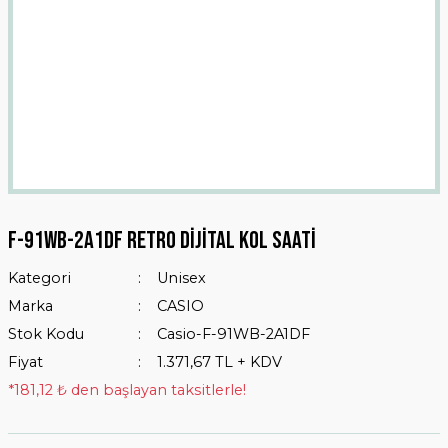
F-91wb-2a1df Retro Dijital Kol Saati
Kategori
Unisex
Marka
CASIO
Stok Kodu
Casio-F-91WB-2A1DF
Fiyat
1.371,67 TL + KDV
*181,12 ₺ den başlayan taksitlerle!