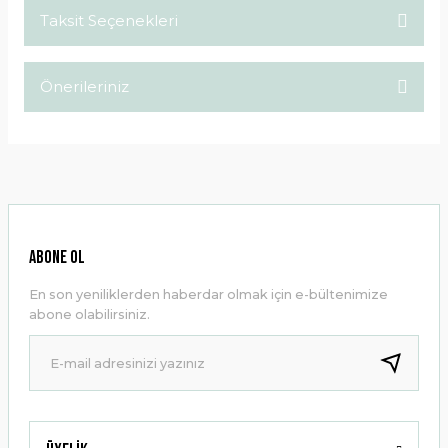
Taksit Seçenekleri
Bu ürüne ilk yorumu siz yapın!
Önerileriniz
Yorum Yaz
Bu ürünün fiyat bilgisi, resim, ürün açıklamalarında ve diğer
konularda yetersiz gördüğünüz noktaları öneri formunu
kullanarak tarafımıza iletebilirsiniz.
Görüş ve önerileriniz için teşekkür ederiz.
Ürün resmi kalitesiz, bozuk veya görüntülenemiyor.
ABONE OL
Ürün açıklamasında eksik bilgiler bulunuyor.
En son yeniliklerden haberdar olmak için e-bültenimize
Ürün bilgilerinde hatalar bulunuyor.
abone olabilirsiniz.
Ürün fiyatı diğer sitelerden daha pahalı.
Bu ürüne benzer farklı alternatifler olmalı.