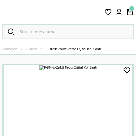
Anasayfa
Unisex
F-91wb-2a1df Retro Dijital Kol Saati