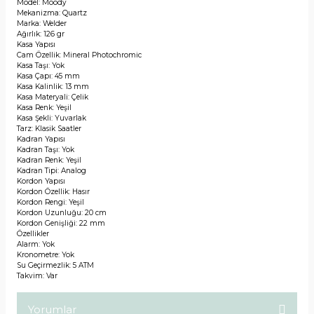
Model: Moody
Mekanizma: Quartz
Marka: Welder
Ağırlık: 126 gr
Kasa Yapısı
Cam Özellik: Mineral Photochromic
Kasa Taşı: Yok
Kasa Çapı: 45 mm
Kasa Kalinlik: 13 mm
Kasa Materyali: Çelik
Kasa Renk: Yeşil
Kasa Şekli: Yuvarlak
Tarz: Klasik Saatler
Kadran Yapısı
Kadran Taşı: Yok
Kadran Renk: Yeşil
Kadran Tipi: Analog
Kordon Yapısı
Kordon Özellik: Hasır
Kordon Rengi: Yeşil
Kordon Uzunluğu: 20 cm
Kordon Genişliği: 22 mm
Özellikler
Alarm: Yok
Kronometre: Yok
Su Geçirmezlik: 5 ATM
Takvim: Var
Yorumlar