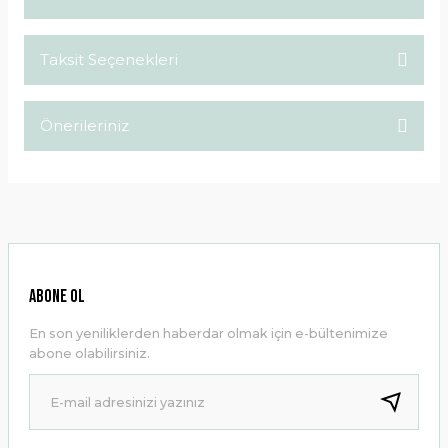
Taksit Seçenekleri
Bu ürüne ilk yorumu siz yapın!
Önerileriniz
Yorum Yaz
Bu ürünün fiyat bilgisi, resim, ürün açıklamalarında ve diğer
konularda yetersiz gördüğünüz noktaları öneri formunu
kullanarak tarafımıza iletebilirsiniz.
Görüş ve önerileriniz için teşekkür ederiz.
Ürün resmi kalitesiz, bozuk veya görüntülenemiyor.
ABONE OL
Ürün açıklamasında eksik bilgiler bulunuyor.
En son yeniliklerden haberdar olmak için e-bültenimize
Ürün bilgilerinde hatalar bulunuyor.
abone olabilirsiniz.
Ürün fiyatı diğer sitelerden daha pahalı.
Bu ürüne benzer farklı alternatifler olmalı.