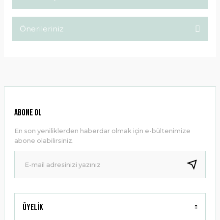
Bu ürüne ilk yorumu siz yapın!
Önerileriniz
Yorum Yaz
Bu ürünün fiyat bilgisi, resim, ürün açıklamalarında ve diğer
konularda yetersiz gördüğünüz noktaları öneri formunu
kullanarak tarafımıza iletebilirsiniz.
Görüş ve önerileriniz için teşekkür ederiz.
Ürün resmi kalitesiz, bozuk veya görüntülenemiyor.
ABONE OL
Ürün açıklamasında eksik bilgiler bulunuyor.
En son yeniliklerden haberdar olmak için e-bültenimize
Ürün bilgilerinde hatalar bulunuyor.
abone olabilirsiniz.
Ürün fiyatı diğer sitelerden daha pahalı.
Bu ürüne benzer farklı alternatifler olmalı.
Üyelik