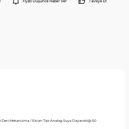
z
Fiyatı Düşünce Haber Ver
Tavsiye Et
pi:Deri;Mekanizma / Ekran Tipi:Analog;Suya Dayanıklığı:50