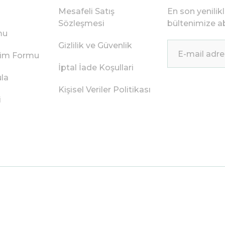
Mesafeli Satış
En son yenilik
Sözleşmesi
bültenimize ab
mu
Gizlilik ve Güvenlik
irim Formu
İptal İade Koşullari
ula
Kişisel Veriler Politikası
i