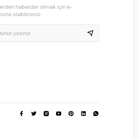
lerden haberdar olmak için e-
one olabilirsiniz.