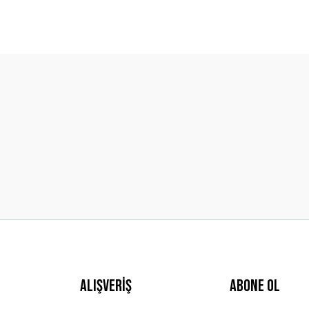
diğer konularda yetersiz gördüğünüz noktaları öneri formunu kullanarak t
Bu ürüne ilk yorumu siz yapın!
Yorum Yaz
Gönder
Alışveriş
ABONE OL