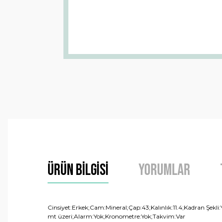
Ürün Bilgisi
Yorumlar
Cinsiyet:Erkek;Cam:Mineral;Çap:43;Kalınlık:11.4;Kadran Şekl
mt üzeri;Alarm:Yok;Kronometre:Yok;Takvim:Var