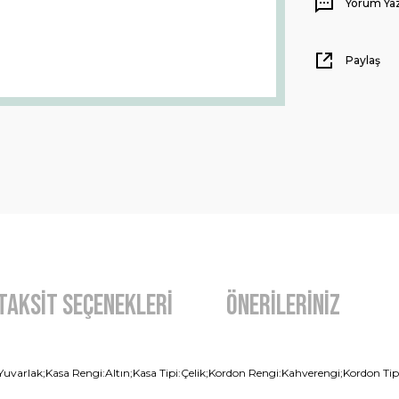
Yorum Ya
Paylaş
Taksit Seçenekleri
Önerileriniz
i:Yuvarlak;Kasa Rengi:Altın;Kasa Tipi:Çelik;Kordon Rengi:Kahverengi;Kordon Ti