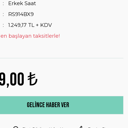
Erkek Saat
RS914BX9
1.249,17 TL + KDV
en başlayan taksitlerle!
9,00 ₺
Gelince Haber Ver