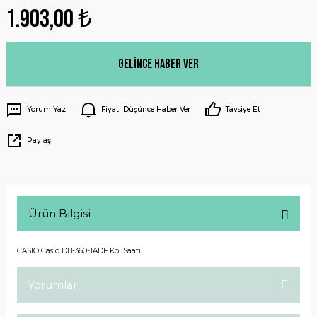
1.903,00 ₺
Gelince Haber Ver
Yorum Yaz
Fiyatı Düşünce Haber Ver
Tavsiye Et
Paylaş
Ürün Bilgisi
CASIO Casio DB-360-1ADF Kol Saati
Yorumlar