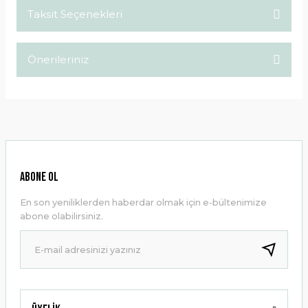
Taksit Seçenekleri
Bu ürüne ilk yorumu siz yapın!
Önerileriniz
Yorum Yaz
Bu ürünün fiyat bilgisi, resim, ürün açıklamalarında ve diğer
konularda yetersiz gördüğünüz noktaları öneri formunu
kullanarak tarafımıza iletebilirsiniz.
Görüş ve önerileriniz için teşekkür ederiz.
Ürün resmi kalitesiz, bozuk veya görüntülenemiyor.
ABONE OL
Ürün açıklamasında eksik bilgiler bulunuyor.
En son yeniliklerden haberdar olmak için e-bültenimize
Ürün bilgilerinde hatalar bulunuyor.
abone olabilirsiniz.
Ürün fiyatı diğer sitelerden daha pahalı.
Bu ürüne benzer farklı alternatifler olmalı.