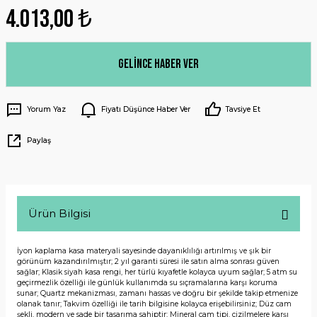
4.013,00 ₺
Gelince Haber Ver
Yorum Yaz
Fiyatı Düşünce Haber Ver
Tavsiye Et
Paylaş
Ürün Bilgisi
İyon kaplama kasa materyali sayesinde dayanıklılığı artırılmış ve şık bir
görünüm kazandırılmıştır; 2 yıl garanti süresi ile satın alma sonrası güven
sağlar; Klasik siyah kasa rengi, her türlü kıyafetle kolayca uyum sağlar; 5 atm su
geçirmezlik özelliği ile günlük kullanımda su sıçramalarına karşı koruma
sunar; Quartz mekanizması, zamanı hassas ve doğru bir şekilde takip etmenize
olanak tanır; Takvim özelliği ile tarih bilgisine kolayca erişebilirsiniz; Düz cam
şekli, modern ve sade bir tasarıma sahiptir; Mineral cam tipi, çizilmelere karşı