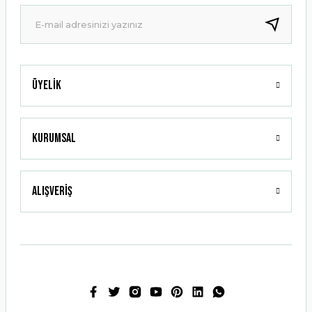
Ürün fiyatı diğer sitelerden daha pahalı.
Bu ürüne benzer farklı alternatifler olmalı.
Üyelik
Gönder
Kurumsal
Alışveriş