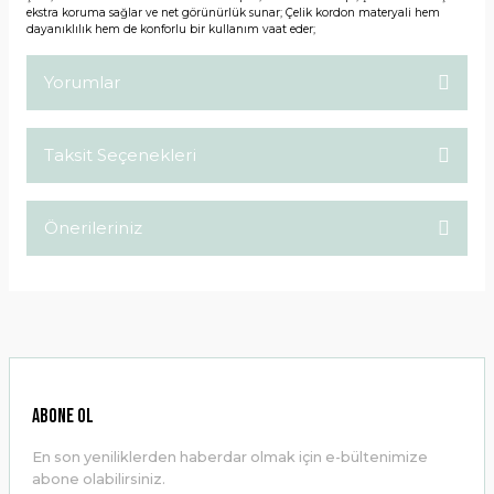
ekstra koruma sağlar ve net görünürlük sunar; Çelik kordon materyali hem
dayanıklılık hem de konforlu bir kullanım vaat eder;
Yorumlar
Taksit Seçenekleri
Bu ürüne ilk yorumu siz yapın!
Önerileriniz
Yorum Yaz
Bu ürünün fiyat bilgisi, resim, ürün açıklamalarında ve diğer
konularda yetersiz gördüğünüz noktaları öneri formunu
kullanarak tarafımıza iletebilirsiniz.
Görüş ve önerileriniz için teşekkür ederiz.
Ürün resmi kalitesiz, bozuk veya görüntülenemiyor.
ABONE OL
Ürün açıklamasında eksik bilgiler bulunuyor.
En son yeniliklerden haberdar olmak için e-bültenimize
Ürün bilgilerinde hatalar bulunuyor.
abone olabilirsiniz.