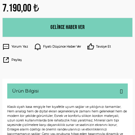
7.190,00 ₺
Gelince Haber Ver
Yorum Yaz
Fiyatı Düşünce Haber Ver
Tavsiye Et
Paylaş
Ürün Bilgisi
Klasik siyah kasa rengiyle her kıyafetle uyum sağlar ve şıklığınızı tamamlar;
Hem analog hem de dijital ekran seçenekleriyle zamanı hem geleneksel hem de
modern bir şekilde görüntüler; Esnek ve konforlu silikon kordon materyali,
uzun süreli kullanımlarda bile rahatsızlık hissi yaratmaz; Mineral cam tipi
sayesinde çizilmelere karşı dayanıklılık sunar ve saatinizin ekranını korur;
Entegre alarm özelliği ile önemli randevularınızı ve etkinliklerinizi
kaçırmamanızı sağlar; Genç yaş grubuna hitap eden tasarımıyla dinamik ve