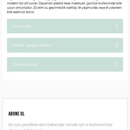
modern bir stil sunar; Dayanıklı plastik kasa materyali, günlük kullanımda bile
uzun ömürlüdür; 20 atm su geçirmezlik özelliği ile yağmurda veya el yıkarken
bile saatinizi korur;
Yorumlar
Taksit Seçenekleri
Bu ürüne ilk yorumu siz yapın!
Önerileriniz
Yorum Yaz
Bu ürünün fiyat bilgisi, resim, ürün açıklamalarında ve diğer
konularda yetersiz gördüğünüz noktaları öneri formunu
kullanarak tarafımıza iletebilirsiniz.
Görüş ve önerileriniz için teşekkür ederiz.
Ürün resmi kalitesiz, bozuk veya görüntülenemiyor.
ABONE OL
Ürün açıklamasında eksik bilgiler bulunuyor.
En son yeniliklerden haberdar olmak için e-bültenimize
Ürün bilgilerinde hatalar bulunuyor.