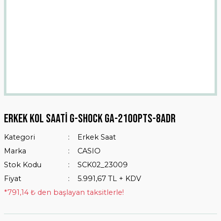
Erkek Kol Saati G-Shock GA-2100PTS-8ADR
Kategori
Erkek Saat
Marka
CASIO
Stok Kodu
SCK02_23009
Fiyat
5.991,67 TL + KDV
*791,14 ₺ den başlayan taksitlerle!