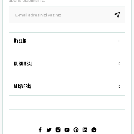
abone olabilirsiniz.
Ürün fiyatı diğer sitelerden daha pahalı.
Bu ürüne benzer farklı alternatifler olmalı.
Üyelik
Gönder
Kurumsal
Alışveriş