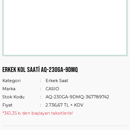
Erkek Kol Saati AQ-230GA-9DMQ
Kategori
Erkek Saat
Marka
CASIO
Stok Kodu
AQ-230GA-9DMQ-367789742
Fiyat
2.736,67 TL + KDV
*361,35 ₺ den başlayan taksitlerle!