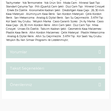
Tachymeter : Yok Termometre : Yok Ürün Stili : Moda Cam : Mineral Saat Tipi :
Standart Çalışma Tipi : Pilli (Quartz) Cam Şekli : Düz Cam Tipi : Mineral Cinsiyet
: Erkek Ek Özellik : Kronometre Kadran Şekli : Dikdörtgen Kasa Çapı : 26; 30 mm
Kasa Materyali : Alüminyum Kasa Renk : Sarı Kordon Materyali : Çelik Kordon
Renk : Sarı Mekanizma : Analog & Dijital Renk : Sarı Su Geçirmezlik : 3 ATM Tip :
Kol Saati Yaş Grubu : Yetişkin Marka : Casio Garanti Süresi : 24 Ay Marka : Casio
Kasa Çapı : 26; 30 mm Kordon Renk : Altın Cam Şekli : Düz Cam Tipi : Mika
Cinsiyet : Unisex Ek Özellik : Takvim Kadran Şekli : Geometrik Kasa Malzemesi :
Plastik Kasa Renk : Altın Kordon Malzemesi : Çelik Materyal : Plastik Mekanizma
: Analog & Dijital Renk : Altın Su Geçirmezlik : 3 ATM Tip : Kol Saati Yaş Grubu :
Yetişkin Bu İlan Simsar Programı ile Listelenmiştir;
Yorumlar
Taksit Seçenekleri
Bu ürüne ilk yorumu siz yapın!
Önerileriniz
Yorum Yaz
Bu ürünün fiyat bilgisi, resim, ürün açıklamalarında ve diğer
konularda yetersiz gördüğünüz noktaları öneri formunu
kullanarak tarafımıza iletebilirsiniz.