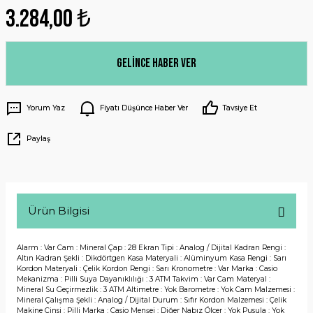
3.284,00 ₺
Gelince Haber Ver
Yorum Yaz
Fiyatı Düşünce Haber Ver
Tavsiye Et
Paylaş
Ürün Bilgisi
Alarm : Var Cam : Mineral Çap : 28 Ekran Tipi : Analog / Dijital Kadran Rengi :
Altın Kadran Şekli : Dikdörtgen Kasa Materyali : Alüminyum Kasa Rengi : Sarı
Kordon Materyali : Çelik Kordon Rengi : Sarı Kronometre : Var Marka : Casio
Mekanizma : Pilli Suya Dayanıklılığı : 3 ATM Takvim : Var Cam Materyal :
Mineral Su Geçirmezlik : 3 ATM Altimetre : Yok Barometre : Yok Cam Malzemesi :
Mineral Çalışma Şekli : Analog / Dijital Durum : Sıfır Kordon Malzemesi : Çelik
Makine Cinsi : Pilli Marka : Casio Menşei : Diğer Nabız Ölçer : Yok Pusula : Yok