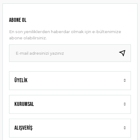
Görüş ve önerileriniz için teşekkür ederiz.
Ürün resmi kalitesiz, bozuk veya görüntülenemiyor.
ABONE OL
Ürün açıklamasında eksik bilgiler bulunuyor.
En son yeniliklerden haberdar olmak için e-bültenimize
Ürün bilgilerinde hatalar bulunuyor.
abone olabilirsiniz.
Ürün fiyatı diğer sitelerden daha pahalı.
Bu ürüne benzer farklı alternatifler olmalı.
Üyelik
Gönder
Kurumsal
Alışveriş