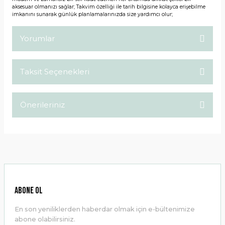
aksesuar olmanızı sağlar; Takvim özelliği ile tarih bilgisine kolayca erişebilme
imkanını sunarak günlük planlamalarınızda size yardımcı olur;
Yorumlar
Taksit Seçenekleri
Bu ürüne ilk yorumu siz yapın!
Önerileriniz
Yorum Yaz
Bu ürünün fiyat bilgisi, resim, ürün açıklamalarında ve diğer
konularda yetersiz gördüğünüz noktaları öneri formunu
kullanarak tarafımıza iletebilirsiniz.
Görüş ve önerileriniz için teşekkür ederiz.
Ürün resmi kalitesiz, bozuk veya görüntülenemiyor.
ABONE OL
Ürün açıklamasında eksik bilgiler bulunuyor.
En son yeniliklerden haberdar olmak için e-bültenimize
Ürün bilgilerinde hatalar bulunuyor.
abone olabilirsiniz.