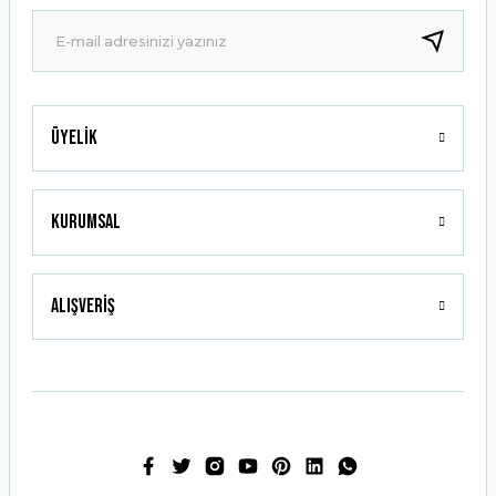
Ürün fiyatı diğer sitelerden daha pahalı.
Bu ürüne benzer farklı alternatifler olmalı.
Üyelik
Gönder
Kurumsal
Alışveriş