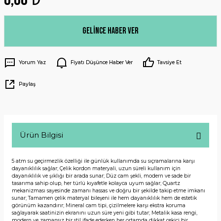
Gelince Haber Ver
Yorum Yaz
Fiyatı Düşünce Haber Ver
Tavsiye Et
Paylaş
Ürün Bilgisi
5 atm su geçirmezlik özelliği ile günlük kullanımda su sıçramalarına karşı
dayanıklılık sağlar; Çelik kordon materyali, uzun süreli kullanım için
dayanıklılık ve şıklığı bir arada sunar; Düz cam şekli, modern ve sade bir
tasarıma sahip olup, her türlü kıyafetle kolayca uyum sağlar; Quartz
mekanizması sayesinde zamanı hassas ve doğru bir şekilde takip etme imkanı
sunar; Tamamen çelik materyal bileşeni ile hem dayanıklılık hem de estetik
görünüm kazandırır; Mineral cam tipi, çizilmelere karşı ekstra koruma
sağlayarak saatinizin ekranını uzun süre yeni gibi tutar; Metalik kasa rengi,
modern ve zamansız bir stil ifade ederken her ortamda dikkat çekici bir