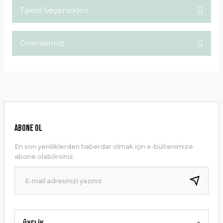
Taksit Seçenekleri
Bu ürüne ilk yorumu siz yapın!
Önerileriniz
Yorum Yaz
Bu ürünün fiyat bilgisi, resim, ürün açıklamalarında ve diğer
konularda yetersiz gördüğünüz noktaları öneri formunu
kullanarak tarafımıza iletebilirsiniz.
Görüş ve önerileriniz için teşekkür ederiz.
Ürün resmi kalitesiz, bozuk veya görüntülenemiyor.
ABONE OL
Ürün açıklamasında eksik bilgiler bulunuyor.
En son yeniliklerden haberdar olmak için e-bültenimize
Ürün bilgilerinde hatalar bulunuyor.
abone olabilirsiniz.
Ürün fiyatı diğer sitelerden daha pahalı.
Bu ürüne benzer farklı alternatifler olmalı.