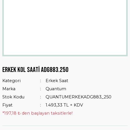
Erkek Kol Saati Adg883.250
Kategori
Erkek Saat
Marka
Quantum
Stok Kodu
QUANTUMERKEKADG883_250
Fiyat
1.493,33 TL + KDV
*197,18 ₺ den başlayan taksitlerle!