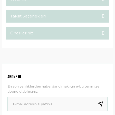
Taksit Seçenekleri
Bu ürüne ilk yorumu siz yapın!
Önerileriniz
Yorum Yaz
Bu ürünün fiyat bilgisi, resim, ürün açıklamalarında ve diğer
konularda yetersiz gördüğünüz noktaları öneri formunu
kullanarak tarafımıza iletebilirsiniz.
Görüş ve önerileriniz için teşekkür ederiz.
Ürün resmi kalitesiz, bozuk veya görüntülenemiyor.
ABONE OL
Ürün açıklamasında eksik bilgiler bulunuyor.
En son yeniliklerden haberdar olmak için e-bültenimize
Ürün bilgilerinde hatalar bulunuyor.
abone olabilirsiniz.
Ürün fiyatı diğer sitelerden daha pahalı.
Bu ürüne benzer farklı alternatifler olmalı.