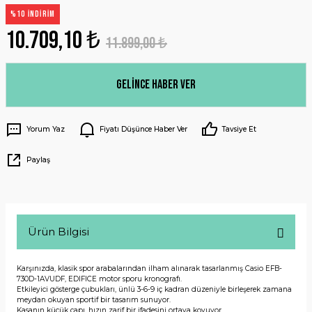
%10 İNDİRİM
10.709,10 ₺
11.899,00 ₺
Gelince Haber Ver
Yorum Yaz
Fiyatı Düşünce Haber Ver
Tavsiye Et
Paylaş
Ürün Bilgisi
Karşınızda, klasik spor arabalarından ilham alınarak tasarlanmış Casio EFB-
730D-1AVUDF, EDIFICE motor sporu kronografı.
Etkileyici gösterge çubukları, ünlü 3-6-9 iç kadran düzeniyle birleşerek zamana
meydan okuyan sportif bir tasarım sunuyor.
Kasanın küçük çapı, hızın zarif bir ifadesini ortaya koyuyor.