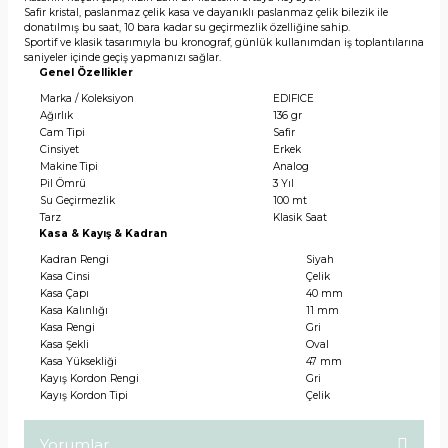
Safir kristal, paslanmaz çelik kasa ve dayanıklı paslanmaz çelik bilezik ile
donatılmış bu saat, 10 bara kadar su geçirmezlik özelliğine sahip.
Sportif ve klasik tasarımıyla bu kronograf, günlük kullanımdan iş toplantılarına
saniyeler içinde geçiş yapmanızı sağlar.
Genel Özellikler
Marka / Koleksiyon
EDIFICE
Ağırlık
136 gr
Cam Tipi
Safir
Cinsiyet
Erkek
Makine Tipi
Analog
Pil Ömrü
3 Yıl
Su Geçirmezlik
100 mt
Tarz
Klasik Saat
Kasa & Kayış & Kadran
Kadran Rengi
Siyah
Kasa Cinsi
Çelik
Kasa Çapı
40 mm
Kasa Kalınlığı
11 mm
Kasa Rengi
Gri
Kasa Şekli
Oval
Kasa Yüksekliği
47 mm
Kayış Kordon Rengi
Gri
Kayış Kordon Tipi
Çelik
Yorumlar