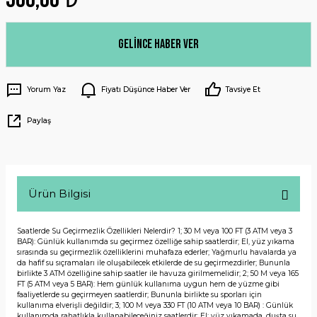
Gelince Haber Ver
Yorum Yaz
Fiyatı Düşünce Haber Ver
Tavsiye Et
Paylaş
Ürün Bilgisi
Saatlerde Su Geçirmezlik Özellikleri Nelerdir? 1; 30 M veya 100 FT (3 ATM veya 3
BAR): Günlük kullanımda su geçirmez özelliğe sahip saatlerdir; El, yüz yıkama
sırasında su geçirmezlik özelliklerini muhafaza ederler; Yağmurlu havalarda ya
da hafif su sıçramaları ile oluşabilecek etkilerde de su geçirmezdirler; Bununla
birlikte 3 ATM özelliğine sahip saatler ile havuza girilmemelidir; 2; 50 M veya 165
FT (5 ATM veya 5 BAR): Hem günlük kullanıma uygun hem de yüzme gibi
faaliyetlerde su geçirmeyen saatlerdir; Bununla birlikte su sporları için
kullanıma elverişli değildir; 3; 100 M veya 330 FT (10 ATM veya 10 BAR) : Günlük
kullanımda rahatlıkla kullanabileceğiniz saatlerdir; El; yüz yıkamada, duşta su