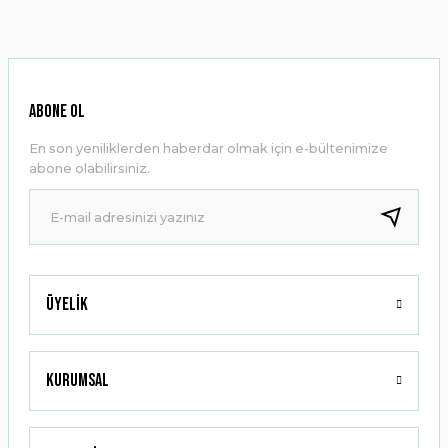
konularda yetersiz gördüğünüz noktaları öneri formunu
kullanarak tarafımıza iletebilirsiniz.
Görüş ve önerileriniz için teşekkür ederiz.
Ürün resmi kalitesiz, bozuk veya görüntülenemiyor.
ABONE OL
Ürün açıklamasında eksik bilgiler bulunuyor.
En son yeniliklerden haberdar olmak için e-bültenimize
Ürün bilgilerinde hatalar bulunuyor.
abone olabilirsiniz.
Ürün fiyatı diğer sitelerden daha pahalı.
Bu ürüne benzer farklı alternatifler olmalı.
Üyelik
Gönder
Kurumsal