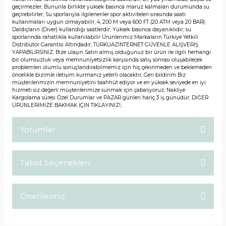
geçirmezler; Bununla birlikte yüksek basınca maruz kalmaları durumunda su
geçirebilirler; Su sporlarıyla ilgilenenler spor aktiviteleri sırasında saati
kullanmaları uygun olmayabilir; 4; 200 M veya 600 FT (20 ATM veya 20 BAR):
Daldıçların (Diver) kullandığı saatlerdir; Yüksek basınca dayanıklıdır, su
sporlarında rahatlıkla kullanılabilir Ürünlerimiz Markaların Türkiye Yetkili
Distribütör Garantisi Altındadır; TURKUAZİNTERNET GÜVENLE ALIŞVERİŞ
YAPABİLİRSİNİZ; Bize ulaşın Satın almış olduğunuz bir ürün ile ilgili herhangi
bir olumsuzluk veya memnuniyetsizlik karşısında satış sonrası oluşabilecek
problemleri olumlu sonuçlandırabilmemiz için hiç çekinmeden ve beklemeden
öncelikle bizimle iletişim kurmanız yeterli olacaktır; Geri bildirim Biz
müşterilerimizin memnuniyetini taahhüt ediyor ve en yüksek seviyede en iyi
hizmeti siz değerli müşterilerimize sunmak için çabalıyoruz; Nakliye
Kargolama süresi Özel Durumlar ve PAZAR günleri hariç 3 iş günüdür; DİĞER
ÜRÜNLERİMİZE BAKMAK İÇİN TIKLAYINIZ!;
Yorumlar
Taksit Seçenekleri
Bu ürüne ilk yorumu siz yapın!
Önerileriniz
Yorum Yaz
Bu ürünün fiyat bilgisi, resim, ürün açıklamalarında ve diğer