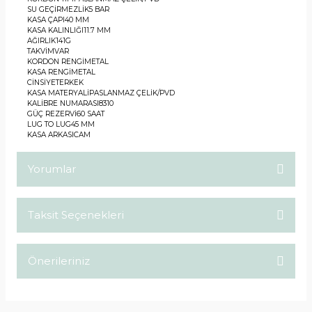
SU GEÇİRMEZLİK
5 BAR
KASA ÇAPI
40 MM
KASA KALINLIĞI
11.7 MM
AĞIRLIK
141G
TAKVİM
VAR
KORDON RENGİ
METAL
KASA RENGİ
METAL
CİNSİYET
ERKEK
KASA MATERYALİ
PASLANMAZ ÇELİK/PVD
KALİBRE NUMARASI
8310
GÜÇ REZERVİ
60 SAAT
LUG TO LUG
45 MM
KASA ARKASI
CAM
Yorumlar
Taksit Seçenekleri
Bu ürüne ilk yorumu siz yapın!
Önerileriniz
Yorum Yaz
Bu ürünün fiyat bilgisi, resim, ürün açıklamalarında ve diğer