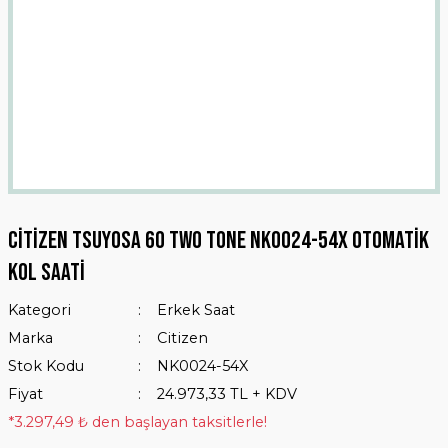
Citizen Tsuyosa 60 Two Tone NK0024-54X Otomatik
Kol Saati
Kategori
Erkek Saat
Marka
Citizen
Stok Kodu
NK0024-54X
Fiyat
24.973,33 TL + KDV
*3.297,49 ₺ den başlayan taksitlerle!