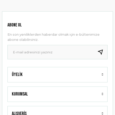
konularda yetersiz gördüğünüz noktaları öneri formunu
kullanarak tarafımıza iletebilirsiniz.
Görüş ve önerileriniz için teşekkür ederiz.
Ürün resmi kalitesiz, bozuk veya görüntülenemiyor.
ABONE OL
Ürün açıklamasında eksik bilgiler bulunuyor.
En son yeniliklerden haberdar olmak için e-bültenimize
Ürün bilgilerinde hatalar bulunuyor.
abone olabilirsiniz.
Ürün fiyatı diğer sitelerden daha pahalı.
Bu ürüne benzer farklı alternatifler olmalı.
Üyelik
Gönder
Kurumsal
Alışveriş