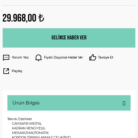
29.968,00 ₺
Gelince Haber Ver
Yorum Yaz
Fiyatı Düşünce Haber Ver
Tavsiye Et
Paylaş
Ürün Bilgisi
Teknik Özellikler
CAM
SAFİR KRİSTAL
KADRAN RENGİ
YEŞİL
MEKANİZMA
OTOMATİK
KORDON TİPİ
PASLANMAZ ÇELİK/PVD