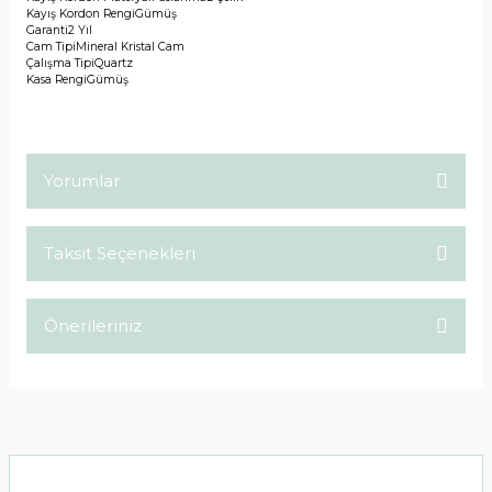
Kayış Kordon Rengi
Gümüş
Garanti
2 Yıl
Cam Tipi
Mineral Kristal Cam
Çalışma Tipi
Quartz
Kasa Rengi
Gümüş
Yorumlar
Taksit Seçenekleri
Bu ürüne ilk yorumu siz yapın!
Önerileriniz
Yorum Yaz
Bu ürünün fiyat bilgisi, resim, ürün açıklamalarında ve diğer
konularda yetersiz gördüğünüz noktaları öneri formunu
kullanarak tarafımıza iletebilirsiniz.
Görüş ve önerileriniz için teşekkür ederiz.