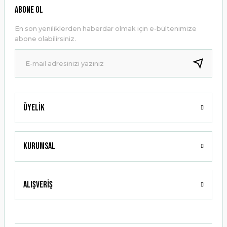
Ürün resmi kalitesiz, bozuk veya görüntülenemiyor.
ABONE OL
Ürün açıklamasında eksik bilgiler bulunuyor.
En son yeniliklerden haberdar olmak için e-bültenimize
Ürün bilgilerinde hatalar bulunuyor.
abone olabilirsiniz.
Ürün fiyatı diğer sitelerden daha pahalı.
Bu ürüne benzer farklı alternatifler olmalı.
Üyelik
Gönder
Kurumsal
Alışveriş