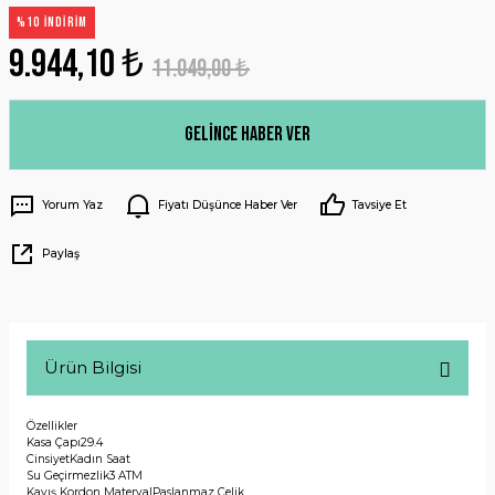
%10 İNDİRİM
9.944,10 ₺
11.049,00 ₺
Gelince Haber Ver
Yorum Yaz
Fiyatı Düşünce Haber Ver
Tavsiye Et
Paylaş
Ürün Bilgisi
Özellikler
Kasa Çapı
29.4
Cinsiyet
Kadın Saat
Su Geçirmezlik
3 ATM
Kayış Kordon Materyal
Paslanmaz Çelik