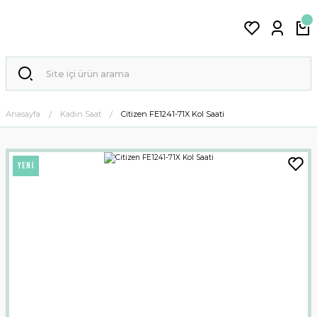
Anasayfa
Kadın Saat
Citizen FE1241-71X Kol Saati
YENİ