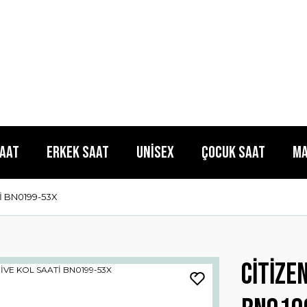
Saat
Erkek Saat
Unisex
Çocuk Saat
Ma
İ BN0199-53X
CİTİZE