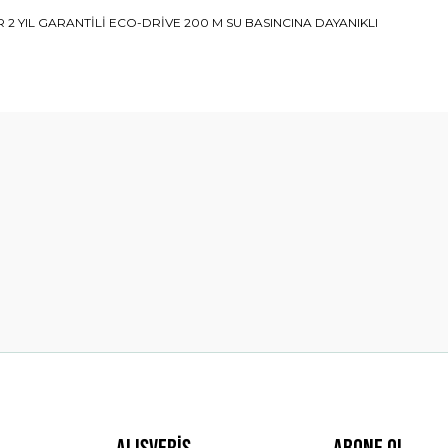
 2 YIL GARANTİLİ ECO-DRİVE 200 M SU BASINCINA DAYANIKLI
diğer konularda yetersiz gördüğünüz noktaları öneri formunu kullanarak t
Bu ürüne ilk yorumu siz yapın!
Yorum Yaz
Gönder