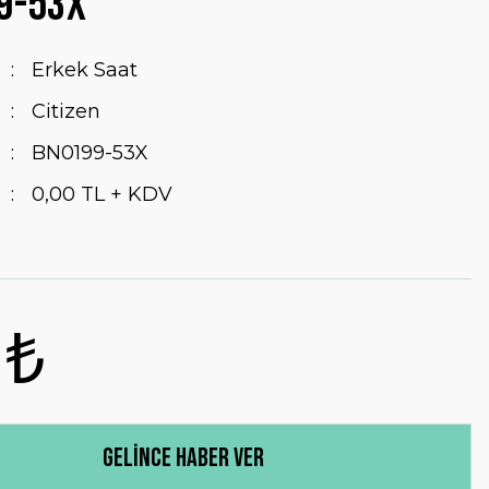
9-53X
Erkek Saat
Citizen
BN0199-53X
0,00 TL + KDV
 ₺
Gelince Haber Ver