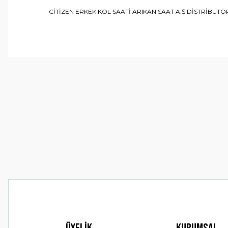
CİTİZEN ERKEK KOL SAATİ ARIKAN SAAT A.Ş DİSTRİBÜTÖR
Bu ürünün fiyat bilgisi, resim, ürün açıklamalarında ve 
Görüş ve önerileriniz için teşekkür ederiz.
Ürün resmi kalitesiz, bozuk veya görüntülenemiyor.
Ürün açıklamasında eksik bilgiler bulunuyor.
Ürün bilgilerinde hatalar bulunuyor.
Ürün fiyatı diğer sitelerden daha pahalı.
Bu ürüne benzer farklı alternatifler olmalı.