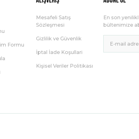
Alışveriş
ABONE OL
Mesafeli Satış
En son yenilik
Sözleşmesi
bültenimize ab
mu
Gizlilik ve Güvenlik
irim Formu
İptal İade Koşullari
ula
Kişisel Veriler Politikası
i