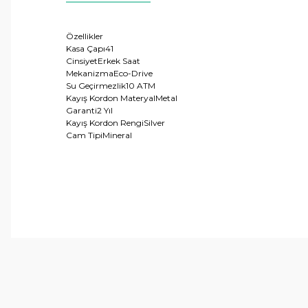
Özellikler
Kasa Çapı
41
Cinsiyet
Erkek Saat
Mekanizma
Eco-Drive
Su Geçirmezlik
10 ATM
Kayış Kordon Materyal
Metal
Garanti
2 Yıl
Kayış Kordon Rengi
Silver
Cam Tipi
Mineral
Bu ürünün fiyat bilgisi, resim, ürün açıklamalarında ve 
Görüş ve önerileriniz için teşekkür ederiz.
Ürün resmi kalitesiz, bozuk veya görüntülenemiyor.
Ürün açıklamasında eksik bilgiler bulunuyor.
Ürün bilgilerinde hatalar bulunuyor.