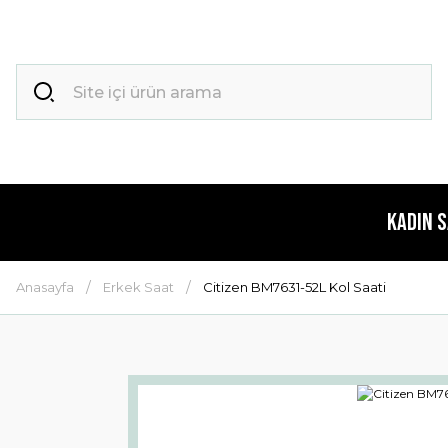
Kadın 
Anasayfa
Erkek Saat
Citizen BM7631-52L Kol Saati