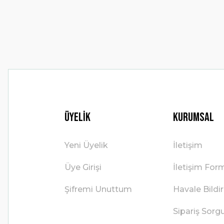
Ürün fiyatı diğer sitelerden daha pahalı.
Bu ürüne benzer farklı alternatifler olmalı.
Üyelik
Kurumsal
Yeni Üyelik
İletişim
Üye Girişi
İletişim For
Şifremi Unuttum
Havale Bild
Sipariş Sorg