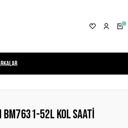
rkalar
n BM7631-52L Kol Saati