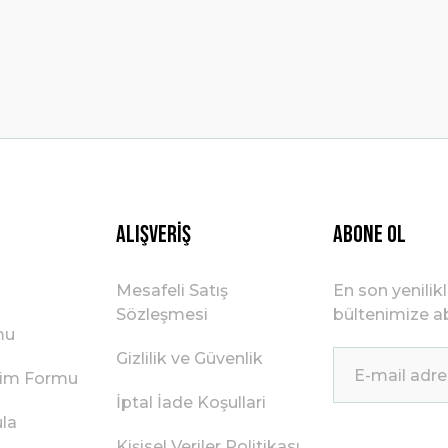
Gönder
Alışveriş
ABONE OL
Mesafeli Satış
En son yenilik
Sözleşmesi
bültenimize ab
mu
Gizlilik ve Güvenlik
irim Formu
İptal İade Koşullari
ula
Kişisel Veriler Politikası