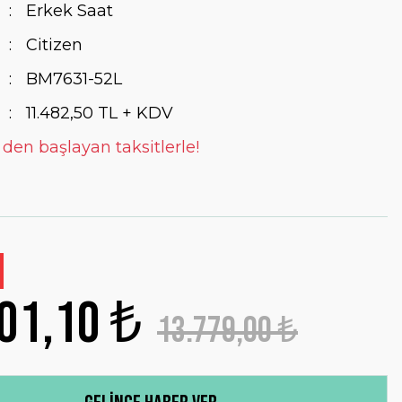
Erkek Saat
Citizen
BM7631-52L
11.482,50 TL + KDV
 den başlayan taksitlerle!
01,10 ₺
13.779,00 ₺