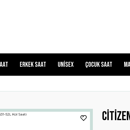
Saat
Erkek Saat
Unisex
Çocuk Saat
Ma
Citize